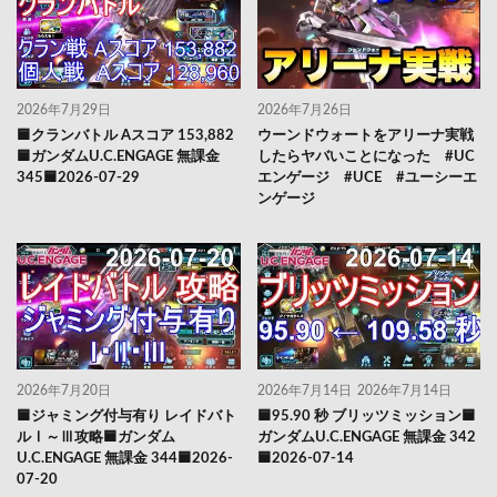
2026年7月29日
2026年7月26日
🟦クランバトル Aスコア 153,882
ウーンドウォートをアリーナ実戦
🟦ガンダムU.C.ENGAGE 無課金
したらヤバいことになった #UC
345🟦2026-07-29
エンゲージ #UCE #ユーシーエ
ンゲージ
2026年7月20日
2026年7月14日
2026年7月14日
🟦ジャミング付与有り レイドバト
🟦95.90 秒 ブリッツミッション🟦
ルⅠ～Ⅲ攻略🟦ガンダム
ガンダムU.C.ENGAGE 無課金 342
U.C.ENGAGE 無課金 344🟦2026-
🟦2026-07-14
07-20