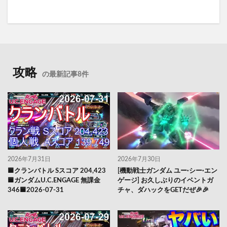
攻略
の最新記事8件
2026年7月31日
2026年7月30日
🟦クランバトル Sスコア 204,423
[機動戦士ガンダム ユー·シー·エン
🟦ガンダムU.C.ENGAGE 無課金
ゲージ] お久しぶりのイベントガ
346🟦2026-07-31
チャ、ダハックをGETだぜ🎉🎉