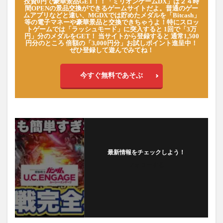
投資0円で豪華景品GET！！「ミリオンゲームDX」は２４時
間OPENの景品交換ができるゲームサイトだよ。普通のゲー
ムアプリなどと違い、MGDXでは貯めたメダルを「Bitcash」
等の電子マネーや豪華景品と交換できちゃうよ！特にスロッ
トゲームでは「ラッシュモード」に突入すると 1回で「3万
円」分のメダルをGET！ 当サイトから登録すると 通常1,500
円分のところ 倍額の「3,000円分」お試しポイント進呈中！
ぜひ登録して遊んでみてね！
今すぐ無料であそぶ
最新情報をチェックしよう！
フォローする