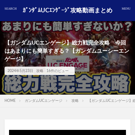
ｶﾞﾝﾀﾞﾑUCｴﾝｹﾞｰｼﾞ攻略動画まとめ
【ガンダムUCエンゲージ】総力戦完全攻略 今回
はあまりにも簡単すぎる？【ガンダムユーシーエン
ゲージ】
2024年5月23日
攻略
16件のビュー
HOME
ガンダムUCエンゲージ
攻略
【ガンダムUCエンゲージ】