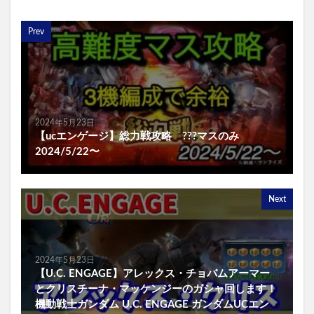
Prev
2024年5月23日
【ucエンゲージ】総力戦攻略 ???マスのみ
2024/5/22〜
Next
2024年5月23日
【U.C. ENGAGE】アレックス・チョバムアーマー
とクリスチーナ・マッケンジーのガシャ回します！
機動戦士ガンダム U.C. ENGAGE ガンダムUCエン