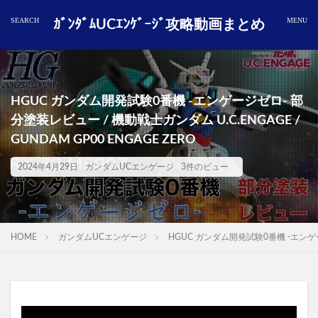
ｶﾞﾝﾀﾞﾑUCｴﾝｹﾞｰｼﾞ攻略動画まとめ
HGUC ガンダム開発試験0番機 -エンゲージゼロ- 部
分塗装レビュー / 機動戦士ガンダム U.C.ENGAGE /
GUNDAM GP00 ENGAGE ZERO
2024年4月29日
ガンダムUCエンゲージ
3件のビュー
HOME
ガンダムUCエンゲージ
HGUC ガンダム開発試験0番機 -エンゲージゼ