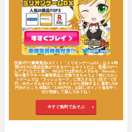
投資0円で豪華景品GET！！「ミリオンゲームDX」は２４時
間OPENの景品交換ができるゲームサイトだよ。普通のゲー
ムアプリなどと違い、MGDXでは貯めたメダルを「Bitcash」
等の電子マネーや豪華景品と交換できちゃうよ！特にスロッ
トゲームでは「ラッシュモード」に突入すると 1回で「3万
円」分のメダルをGET！ 当サイトから登録すると 通常1,500
円分のところ 倍額の「3,000円分」お試しポイント進呈中！
ぜひ登録して遊んでみてね！
今すぐ無料であそぶ