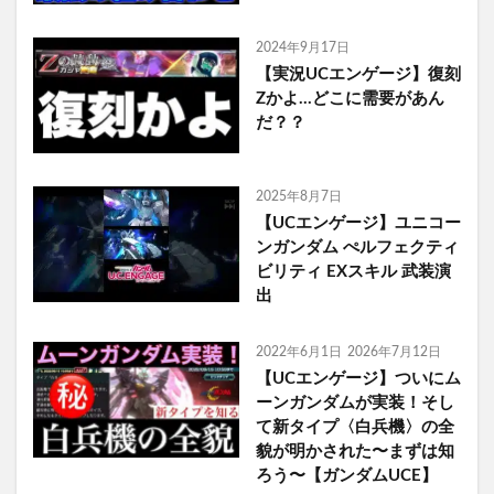
2024年9月17日
【実況UCエンゲージ】復刻
Zかよ…どこに需要があん
だ？？
2025年8月7日
【UCエンゲージ】ユニコー
ンガンダム ぺルフェクティ
ビリティ EXスキル 武装演
出
2022年6月1日
2026年7月12日
【UCエンゲージ】ついにム
ーンガンダムが実装！そし
て新タイプ〈白兵機〉の全
貌が明かされた〜まずは知
ろう〜【ガンダムUCE】