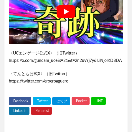
〈UCエンゲージ公式X〉（旧Twitter）
https://x.com/gundam_uce?s=21&t=2n2uvYj7y6lLiNjolKD8DA
〈てんとも公式X〉（旧Twitter）
https://twitter.com/eroeroaguero