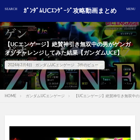
ｶﾞﾝﾀﾞﾑUCｴﾝｹﾞｰｼﾞ攻略動画まとめ
【UCエンゲージ】絶賛神引き無双中の男がゲンガ
オゾチャレンジしてみた結果【ガンダムUCE】
2024年3月4日
ガンダムUCエンゲージ
3件のビュー
HOME
ガンダムUCエンゲージ
【UCエンゲージ】絶賛神引き無双中の