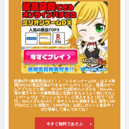
投資0円で豪華景品GET！！「ミリオンゲームDX」は２４時
間OPENの景品交換ができるゲームサイトだよ。普通のゲー
ムアプリなどと違い、MGDXでは貯めたメダルを「Bitcash」
等の電子マネーや豪華景品と交換できちゃうよ！特にスロッ
トゲームでは「ラッシュモード」に突入すると 1回で「3万
円」分のメダルをGET！ 当サイトから登録すると 通常1,500
円分のところ 倍額の「3,000円分」お試しポイント進呈中！
ぜひ登録して遊んでみてね！
今すぐ無料であそぶ