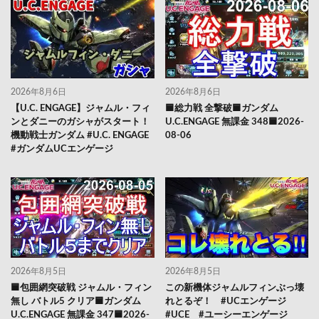
2026年8月6日
2026年8月6日
【U.C. ENGAGE】ジャムル・フィ
🟦総力戦 全撃破🟦ガンダム
ンとダニーのガシャがスタート！
U.C.ENGAGE 無課金 348🟦2026-
機動戦士ガンダム #U.C. ENGAGE
08-06
#ガンダムUCエンゲージ
2026年8月5日
2026年8月5日
🟦包囲網突破戦 ジャムル・フィン
この新機体ジャムルフィンぶっ壊
無し バトル5 クリア🟦ガンダム
れとるぞ！ #UCエンゲージ
U.C.ENGAGE 無課金 347🟦2026-
#UCE #ユーシーエンゲージ