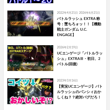
2022年4月21日
2026年6月21日
バトルラッシュ EXTRA 称
号：墜ちろォッ！！【機動
戦士ガンダム U.C.
ENGAGE】
2026年2月19日
UCエンゲージ「バトルラッ
シュ」EXTRAⅢ・初日、2
バトル(回復)
2023年3月16日
【実況UCエンゲージ】バト
ルラッシュのバンシィおか
しくね？？絶対バグだろ！