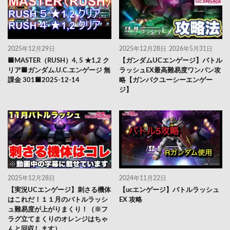
2025年12月29日
2025年12月28日
2026年5月31日
🟦MASTER（RUSH）4, 5 ★1,2 ク
【ガンダムUCエンゲージ】バトル
リア🟦ガンダム.U.C.エンゲージ 無
ラッシュEX最高難易度ワンパン攻
課金 301🟦2025-12-14
略【ガンバクユーシーエンゲー
ジ】
2025年12月28日
2024年11月22日
【実況UCエンゲージ】刺さる機体
【ucエンゲージ】バトルラッシュ
はこれだ！１１月のバトルラッシ
EX 攻略
ュ難易度が上がりまくり！（※フ
ラグ立てまくりのオレンジはちゃ
んと回収します）