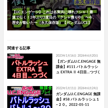
2024年1月10日
【UCエンゲージ】これは名実共に壊れクシャ！最
速で引く！2年ぶり2度目の〈クシャ獲りや〉〜今、
歴史が動いた〜（永久保存版）【ガンダムUCE】
関連する記事
2023年1月16日
2026年6月20日
【ガンダムU.C.ENGAGE 無
課金】#111 バトルラッシ
ュ EXTRA Ⅱ 4日目…つづく
2022年5月11日
2026年6月24日
ガンダムU.C.ENGAGE 無課
金】#58 バトルラッシュ１
~２０。2022-05-11