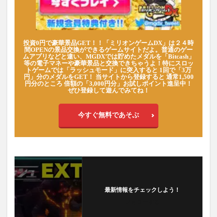
投資0円で豪華景品GET！！「ミリオンゲームDX」は２４時
間OPENの景品交換ができるゲームサイトだよ。普通のゲー
ムアプリなどと違い、MGDXでは貯めたメダルを「Bitcash」
等の電子マネーや豪華景品と交換できちゃうよ！特にスロッ
トゲームでは「ラッシュモード」に突入すると 1回で「3万
円」分のメダルをGET！ 当サイトから登録すると 通常1,500
円分のところ 倍額の「3,000円分」お試しポイント進呈中！
ぜひ登録して遊んでみてね！
今すぐ無料であそぶ
最新情報をチェックしよう！
フォローする