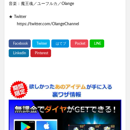
音楽：魔王魂／ユーフルカ／Olange
★ Twitter
https://twitter.com/OlangeChannel