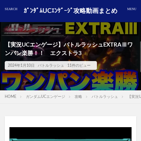
ｶﾞﾝﾀﾞﾑUCｴﾝｹﾞｰｼﾞ攻略動画まとめ
【実況UCエンゲージ】バトルラッシュEXTRAⅢワ
ンパン楽勝！！ エクストラ3
2024年1月10日
バトルラッシュ
11件のビュー
HOME
ガンダムUCエンゲージ
攻略
バトルラッシュ
【実況