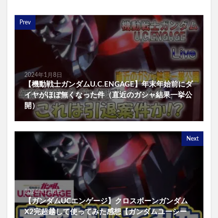
Prev
2024年1月8日
【機動戦士ガンダムU.C.ENGAGE】年末年始前にダ
イヤがほぼ無くなった件（直近のガシャ結果一挙公
開）
Next
2024年1月8日
【ガンダムUCエンゲージ】クロスボーンガンダム
X2完超越して使ってみた感想【ガンダムユーシー