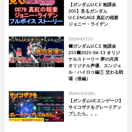
【ガンダムU.C.E 無課金
205】見るガンダム
U.C.ENGAGE 真紅の稲妻
ジョニー・ライデン
2025年6月13日
🟦ガンダムU.C.E 無課金
255🟦2025-06-13 オリジ
ナルストーリー 夢の共演
オリジナル声優、エンジェ
ル・ハイロゥ編① 交わる戦
場（後編）
2024年12月28日
【ガンダムUCエンゲージ】
サイコザクをグレードアッ
プしたら。。。