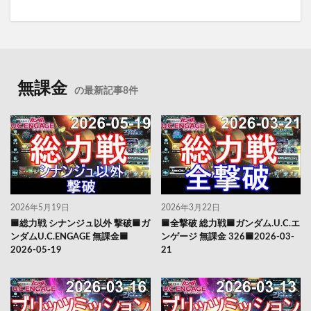
無課金
の最新記事8件
2026年5月19日
2026年3月22日
🟦総力戦 シナンジュ以外 撃破🟦ガ
🟦全撃破 総力戦🟦ガンダム.U.C.エ
ンダムU.C.ENGAGE 無課金🟦
ンゲージ 無課金 326🟦2026-03-
2026-05-19
21