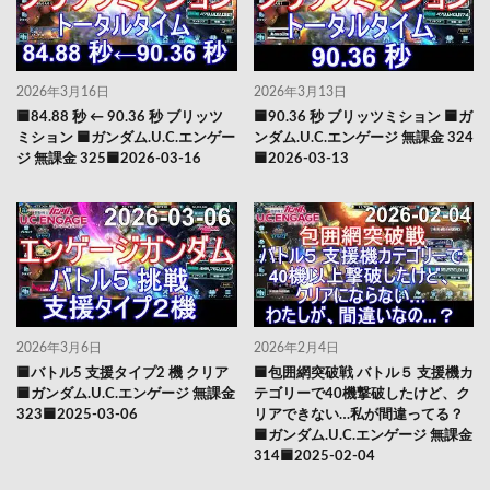
2026年3月16日
2026年3月13日
🟦84.88 秒 ← 90.36 秒 ブリッツ
🟦90.36 秒 ブリッツミション 🟦ガ
ミション 🟦ガンダム.U.C.エンゲー
ンダム.U.C.エンゲージ 無課金 324
ジ 無課金 325🟦2026-03-16
🟦2026-03-13
2026年3月6日
2026年2月4日
🟦バトル5 支援タイプ2 機 クリア
🟦包囲網突破戦 バトル５ 支援機カ
🟦ガンダム.U.C.エンゲージ 無課金
テゴリーで40機撃破したけど、ク
323🟦2025-03-06
リアできない…私が間違ってる？
🟦ガンダム.U.C.エンゲージ 無課金
314🟦2025-02-04