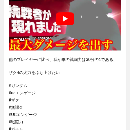
他のプレイヤーに比べ、我が軍の戦闘力は30分の1である。
ザク4の火力をぶち上げたい
#ガンダム
#ucエンゲージ
#ザク
#無課金
#UCエンゲージ
#戦闘力
#ガチャ