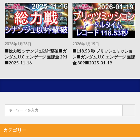
2026年1月26日
2026年1月19日
🟦総力戦 シナンジュ以外撃破🟦ガ
🟦118.53 秒 ブリッシュミッショ
ンダム.U.C.エンゲージ 無課金 291
ン🟦ガンダム.U.C.エンゲージ 無課
🟦2025-11-16
金 309🟦2025-01-19
カテゴリー