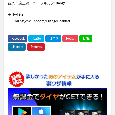
音楽：魔王魂／ユーフルカ／Olange
★ Twitter
https://twitter.com/OlangeChannel