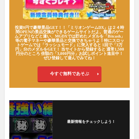
投資0円で豪華景品GET！！「ミリオンゲームDX」は２４時
間OPENの景品交換ができるゲームサイトだよ。普通のゲー
ムアプリなどと違い、MGDXでは貯めたメダルを「Bitcash」
等の電子マネーや豪華景品と交換できちゃうよ！特にスロッ
トゲームでは「ラッシュモード」に突入すると 1回で「3万
円」分のメダルをGET！ 当サイトから登録すると 通常1,500
円分のところ 倍額の「3,000円分」お試しポイント進呈中！
ぜひ登録して遊んでみてね！
今すぐ無料であそぶ
最新情報をチェックしよう！
フォローする