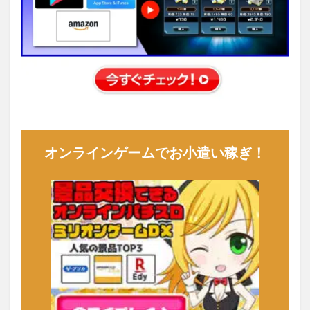
オンラインゲームでお小遣い稼ぎ！