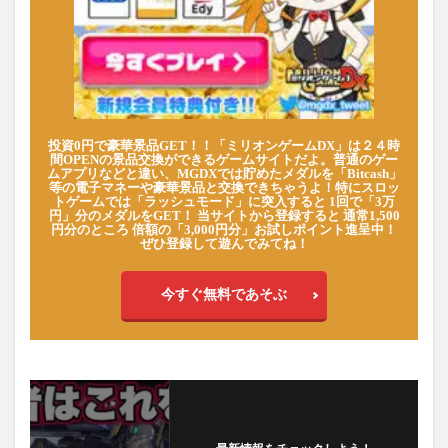
投資0円で豪華景品GET！！「ミリオンゲームDX」は２４時
間OPENの景品交換ができるゲームサイトだよ。普通のゲー
ムアプリなどと違い、MGDXでは貯めたメダルを「Bitcash」
等の電子マネーや豪華景品と交換できちゃうよ！特にスロッ
トゲームでは「ラッシュモード」に突入すると 1回で「3万
円」分のメダルをGET！ 当サイトから登録すると 通常1,500
円分のところ 倍額の「3,000円分」お試しポイント進呈中！
ぜひ登録して遊んでみてね！
今すぐ無料であそぶ