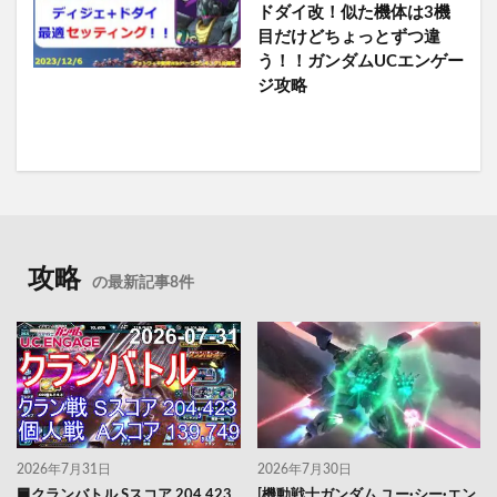
ドダイ改！似た機体は3機
目だけどちょっとずつ違
う！！ガンダムUCエンゲー
ジ攻略
攻略
の最新記事8件
2026年7月31日
2026年7月30日
🟦クランバトル Sスコア 204,423
[機動戦士ガンダム ユー·シー·エン