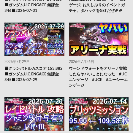
🟦ガンダムU.C.ENGAGE 無課金
ゲージ] お久しぶりのイベントガ
346🟦2026-07-31
チャ、ダハックをGETだぜ🎉🎉
2026年7月29日
2026年7月26日
🟦クランバトル Aスコア 153,882
ウーンドウォートをアリーナ実戦
🟦ガンダムU.C.ENGAGE 無課金
したらヤバいことになった #UC
345🟦2026-07-29
エンゲージ #UCE #ユーシーエ
ンゲージ