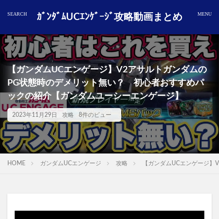
ｶﾞﾝﾀﾞﾑUCｴﾝｹﾞｰｼﾞ攻略動画まとめ
【ガンダムUCエンゲージ】V2アサルトガンダムの
PG状態時のデメリット無い？ 初心者おすすめパ
ックの紹介【ガンダムユーシーエンゲージ】
2023年11月29日
攻略
8件のビュー
HOME
ガンダムUCエンゲージ
攻略
【ガンダムUCエンゲージ】