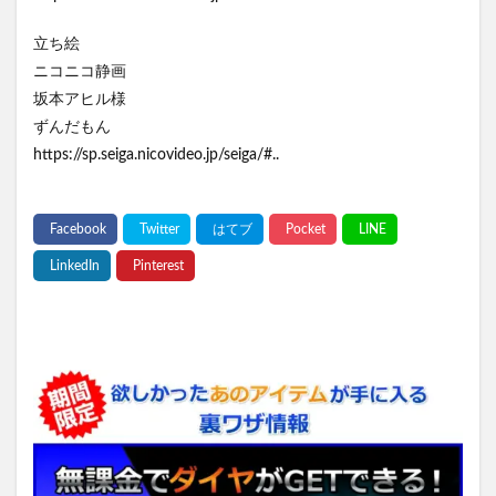
立ち絵
ニコニコ静画
坂本アヒル様
ずんだもん
https://sp.seiga.nicovideo.jp/seiga/#..