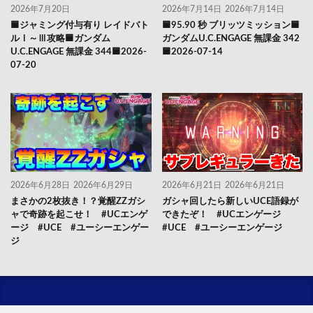
2026年7月20日
2026年7月14日
2026年7月14日
🟦ジャミング付与有り レイドバト
🟦95.90 秒 ブリッツミッション🟦
ルⅠ～Ⅲ攻略🟦ガンダム
ガンダムU.C.ENGAGE 無課金 342
U.C.ENGAGE 無課金 344🟦2026-
🟦2026-07-14
07-20
2026年6月28日
2026年6月29日
2026年6月21日
2026年6月21日
まさかの2枚抜き！？覚醒ZZガシ
ガシャ回したら新しいUCE語録が
ャで奇跡を起こせ！ #UCエンゲ
できたぞ！ #UCエンゲージ
ージ #UCE #ユーシーエンゲー
#UCE #ユーシーエンゲージ
ジ