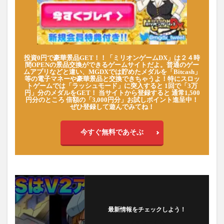
投資0円で豪華景品GET！！「ミリオンゲームDX」は２４時
間OPENの景品交換ができるゲームサイトだよ。普通のゲー
ムアプリなどと違い、MGDXでは貯めたメダルを「Bitcash」
等の電子マネーや豪華景品と交換できちゃうよ！特にスロッ
トゲームでは「ラッシュモード」に突入すると 1回で「3万
円」分のメダルをGET！ 当サイトから登録すると 通常1,500
円分のところ 倍額の「3,000円分」お試しポイント進呈中！
ぜひ登録して遊んでみてね！
今すぐ無料であそぶ
最新情報をチェックしよう！
フォローする