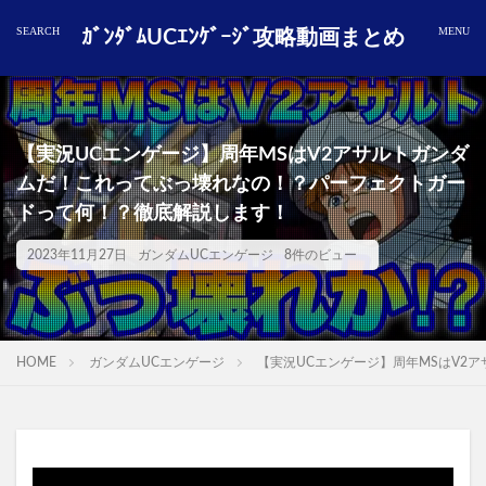
ｶﾞﾝﾀﾞﾑUCｴﾝｹﾞｰｼﾞ攻略動画まとめ
【実況UCエンゲージ】周年MSはV2アサルトガンダ
ムだ！これってぶっ壊れなの！？パーフェクトガー
ドって何！？徹底解説します！
2023年11月27日
ガンダムUCエンゲージ
8件のビュー
HOME
ガンダムUCエンゲージ
【実況UCエンゲージ】周年MSはV2