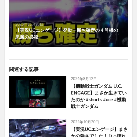
2023年11月28日
【実況UCエンゲージ】発動＝勝ち確定の４号機の
悪魔の必殺
関連する記事
2024年8月12日
【機動戦士ガンダム U.C.
ENGAGE】まさか生きてい
たのか #shorts #uce #機動
戦士ガンダム
2024年10月20日
【実況UCエンゲージ】まさ
かの強さでした！ぶっ壊れ