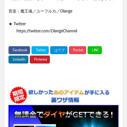
音楽：魔王魂／ユーフルカ／Olange
★ Twitter
https://twitter.com/OlangeChannel