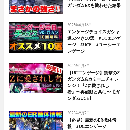
ガンダムEXを戦わせた結果
2025年6月16日
エンゲージチョイスガシャ
選ぶべき10選 #UCエンゲ
ージ #UCE #ユーシーエ
ンゲージ
2024年1月5日
【UCエンゲージ】笑撃のZ
ガンダム&カミーユチャレ
ンジ！『Zに愛されし
者』〜再起動と共に〜【ガ
ンダムUCE】
2025年9月7日
【必見】最新のER機体情
報 #UCエンゲージ