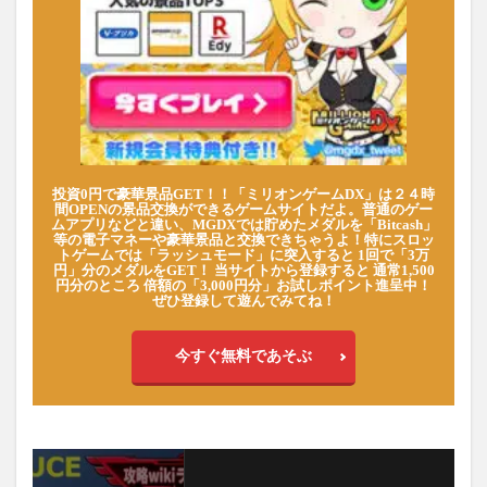
投資0円で豪華景品GET！！「ミリオンゲームDX」は２４時
間OPENの景品交換ができるゲームサイトだよ。普通のゲー
ムアプリなどと違い、MGDXでは貯めたメダルを「Bitcash」
等の電子マネーや豪華景品と交換できちゃうよ！特にスロッ
トゲームでは「ラッシュモード」に突入すると 1回で「3万
円」分のメダルをGET！ 当サイトから登録すると 通常1,500
円分のところ 倍額の「3,000円分」お試しポイント進呈中！
ぜひ登録して遊んでみてね！
今すぐ無料であそぶ