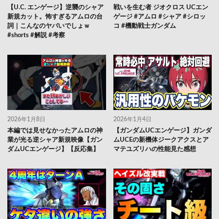
【U.C. エンゲージ】逆襲のシャア
戦いを生む者 ジオクロス UCエン
新規カット。怖すぎるアムロの台
ゲージ #アムロ #シャア #シロッ
詞｜こんなのヤバいでしょｗ
コ #機動戦士ガンダム
#shorts #解説 #考察
2026年1月8日
2026年1月4日
本編では見せなかったアムロの神
【ガンダムUCエンゲージ】ガンダ
業が光る逆シャア新規映像【ガン
ムUCEの新機体ジークアクスとア
ダムUCエンゲージ】【反応集】
マテユズリハの性能見た感想