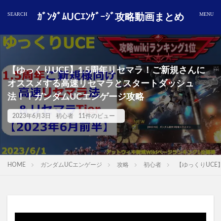
ｶﾞﾝﾀﾞﾑUCｴﾝｹﾞｰｼﾞ攻略動画まとめ
【ゆっくりUCE】1.5周年リセマラ！ご新規さんに
オススメする高速リセマラとスタートダッシュ
法！！ガンダムUCエンゲージ攻略
2023年6月3日
初心者
11件のビュー
HOME
ガンダムUCエンゲージ
攻略
初心者
【ゆっくりUC