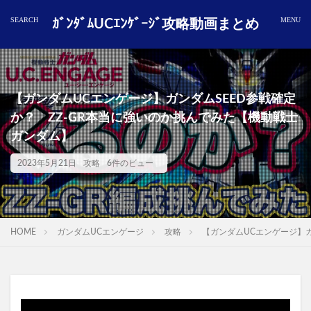
ｶﾞﾝﾀﾞﾑUCｴﾝｹﾞｰｼﾞ攻略動画まとめ
【ガンダムUCエンゲージ】ガンダムSEED参戦確定
か？ ZZ-GR本当に強いのか挑んでみた【機動戦士
ガンダム】
2023年5月21日
攻略
6件のビュー
HOME
ガンダムUCエンゲージ
攻略
【ガンダムUCエンゲージ】ガ