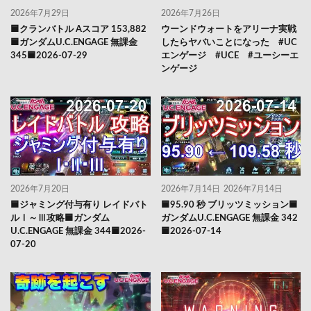
2026年7月29日
2026年7月26日
🟦クランバトル Aスコア 153,882
ウーンドウォートをアリーナ実戦
🟦ガンダムU.C.ENGAGE 無課金
したらヤバいことになった #UC
345🟦2026-07-29
エンゲージ #UCE #ユーシーエ
ンゲージ
2026年7月20日
2026年7月14日
2026年7月14日
🟦ジャミング付与有り レイドバト
🟦95.90 秒 ブリッツミッション🟦
ルⅠ～Ⅲ攻略🟦ガンダム
ガンダムU.C.ENGAGE 無課金 342
U.C.ENGAGE 無課金 344🟦2026-
🟦2026-07-14
07-20