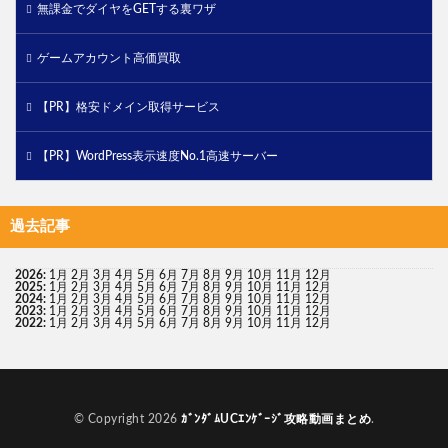
無課金でダイヤをGETする裏ワザ
ゲームアカウント高価買取
【PR】格安ドメイン取得サービス
【PR】WordPress表示速度No.1高速サーバー
過去記事
2026
:
1月
2月
3月
4月
5月
6月
7月
8月
9月
10月
11月
12月
2025
:
1月
2月
3月
4月
5月
6月
7月
8月
9月
10月
11月
12月
2024
:
1月
2月
3月
4月
5月
6月
7月
8月
9月
10月
11月
12月
2023
:
1月
2月
3月
4月
5月
6月
7月
8月
9月
10月
11月
12月
2022
:
1月
2月
3月
4月
5月
6月
7月
8月
9月
10月
11月
12月
© Copyright 2026
ｶﾞﾝﾀﾞﾑUCｴﾝｹﾞｰｼﾞ攻略動画まとめ
.