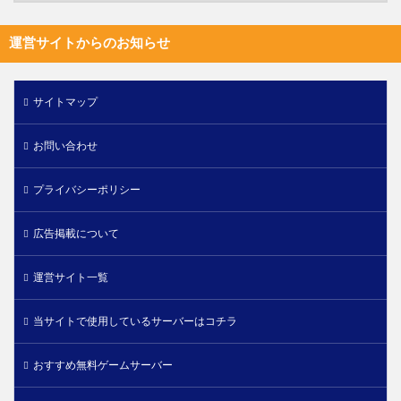
運営サイトからのお知らせ
サイトマップ
お問い合わせ
プライバシーポリシー
広告掲載について
運営サイト一覧
当サイトで使用しているサーバーはコチラ
おすすめ無料ゲームサーバー