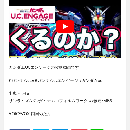
ガンダムUCエンゲージの攻略動画です
#ガンダムuce #ガンダムucエンゲージ #ガンダムuc
出典 引用元
サンライズ/バンダイナムコフィルムワークス/創通/MBS
VOICEVOX:四国めたん