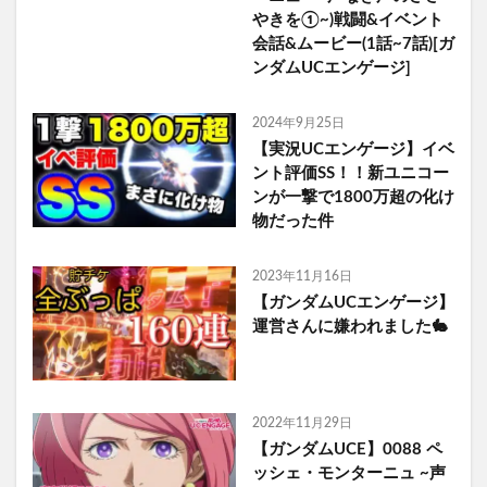
やきを①~)戦闘&イベント
会話&ムービー(1話~7話)[ガ
ンダムUCエンゲージ]
2024年9月25日
【実況UCエンゲージ】イベ
ント評価SS！！新ユニコー
ンが一撃で1800万超の化け
物だった件
2023年11月16日
【ガンダムUCエンゲージ】
運営さんに嫌われました🐇
2022年11月29日
【ガンダムUCE】0088 ペ
ッシェ・モンターニュ ~声