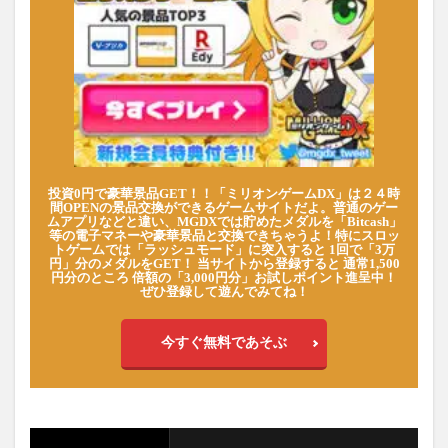
投資0円で豪華景品GET！！「ミリオンゲームDX」は２４時
間OPENの景品交換ができるゲームサイトだよ。普通のゲー
ムアプリなどと違い、MGDXでは貯めたメダルを「Bitcash」
等の電子マネーや豪華景品と交換できちゃうよ！特にスロッ
トゲームでは「ラッシュモード」に突入すると 1回で「3万
円」分のメダルをGET！ 当サイトから登録すると 通常1,500
円分のところ 倍額の「3,000円分」お試しポイント進呈中！
ぜひ登録して遊んでみてね！
今すぐ無料であそぶ