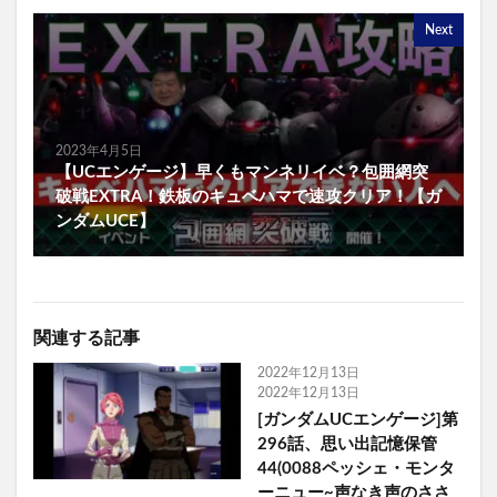
Next
2023年4月5日
【UCエンゲージ】早くもマンネリイベ？包囲網突
破戦EXTRA！鉄板のキュベハマで速攻クリア！【ガ
ンダムUCE】
関連する記事
2022年12月13日
2022年12月13日
[ガンダムUCエンゲージ]第
296話、思い出記憶保管
44(0088ペッシェ・モンタ
ーニュー~声なき声のささ