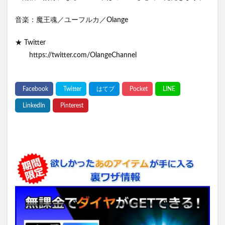
音楽：魔王魂／ユーフルカ／Olange
★ Twitter
https://twitter.com/OlangeChannel