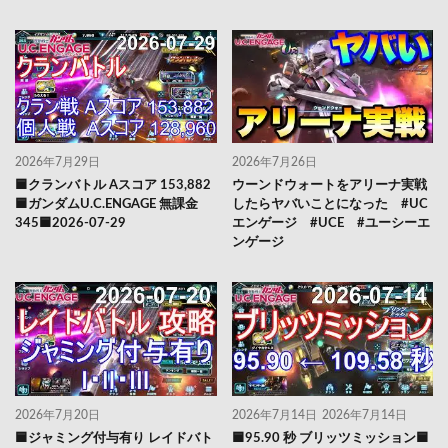
2026年7月29日
2026年7月26日
🟦クランバトル Aスコア 153,882
ウーンドウォートをアリーナ実戦
🟦ガンダムU.C.ENGAGE 無課金
したらヤバいことになった #UC
345🟦2026-07-29
エンゲージ #UCE #ユーシーエ
ンゲージ
2026年7月20日
2026年7月14日
2026年7月14日
🟦ジャミング付与有り レイドバト
🟦95.90 秒 ブリッツミッション🟦