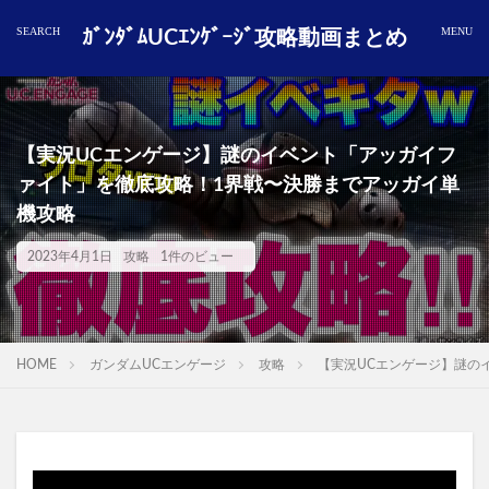
ｶﾞﾝﾀﾞﾑUCｴﾝｹﾞｰｼﾞ攻略動画まとめ
【実況UCエンゲージ】謎のイベント「アッガイフ
ァイト」を徹底攻略！1界戦〜決勝までアッガイ単
機攻略
2023年4月1日
攻略
1件のビュー
HOME
ガンダムUCエンゲージ
攻略
【実況UCエンゲージ】謎の