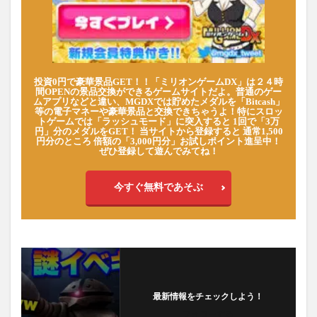
投資0円で豪華景品GET！！「ミリオンゲームDX」は２４時
間OPENの景品交換ができるゲームサイトだよ。普通のゲー
ムアプリなどと違い、MGDXでは貯めたメダルを「Bitcash」
等の電子マネーや豪華景品と交換できちゃうよ！特にスロッ
トゲームでは「ラッシュモード」に突入すると 1回で「3万
円」分のメダルをGET！ 当サイトから登録すると 通常1,500
円分のところ 倍額の「3,000円分」お試しポイント進呈中！
ぜひ登録して遊んでみてね！
今すぐ無料であそぶ
最新情報をチェックしよう！
フォローする