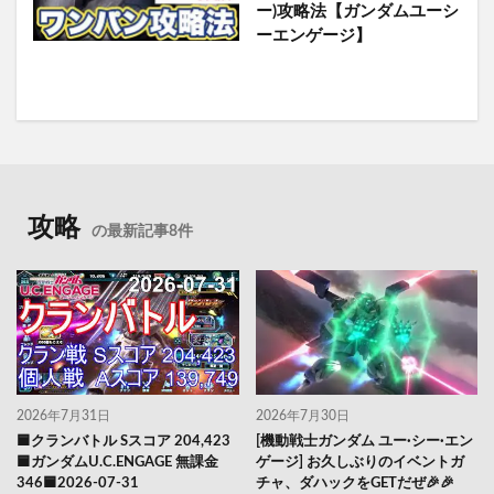
ー)攻略法【ガンダムユーシ
ーエンゲージ】
攻略
の最新記事8件
2026年7月31日
2026年7月30日
🟦クランバトル Sスコア 204,423
[機動戦士ガンダム ユー·シー·エン
🟦ガンダムU.C.ENGAGE 無課金
ゲージ] お久しぶりのイベントガ
346🟦2026-07-31
チャ、ダハックをGETだぜ🎉🎉