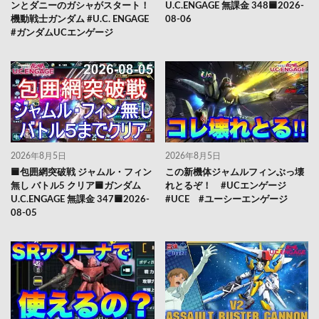
ンとダニーのガシャがスタート！
U.C.ENGAGE 無課金 348🟦2026-
機動戦士ガンダム #U.C. ENGAGE
08-06
#ガンダムUCエンゲージ
2026年8月5日
2026年8月5日
🟦包囲網突破戦 ジャムル・フィン
この新機体ジャムルフィンぶっ壊
無し バトル5 クリア🟦ガンダム
れとるぞ！ #UCエンゲージ
U.C.ENGAGE 無課金 347🟦2026-
#UCE #ユーシーエンゲージ
08-05