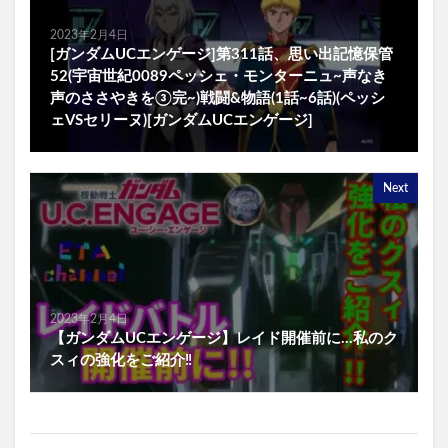
2023年2月4日
[ガンダムUCエンゲージ]第311話、思い出記憶保管
52(宇宙世紀0089ペッシェ・モンターニュ~声なき
声のささやきを③完~)戦闘&物語(1話~6話)(ペッシ
ェVSセリーヌ)[ガンダムUCエンゲージ]
Next
2023年2月4日
【ガンダムUCエンゲージ】レイド開催前に…私のク
スィの強化をご紹介‼️