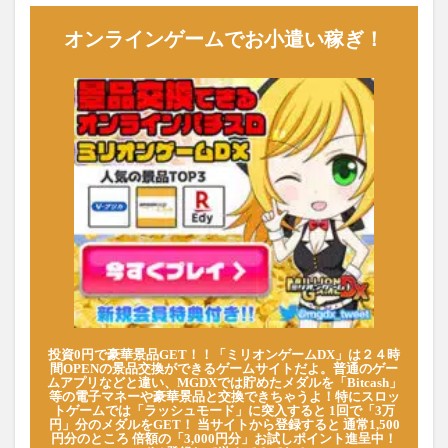
オンラインゲームでお小遣い稼ぎ！
投資0円で豪華景品GET！！「ミリオンゲームDX」は２４時
間OPENの景品交換ができるゲームサイトだよ。普通のゲー
ムアプリなどと違い、MGDXでは貯めたメダルを「Bitcash」
等の電子マネーや豪華景品と交換できちゃうよ！特にスロッ
トゲームでは「ラッシュモード」に突入すると 1回で「3万
円」分のメダルをGET！ 当サイトから登録すると 通常1,500
円分のところ 倍額の「3,000円分」お試しポイント進呈中！