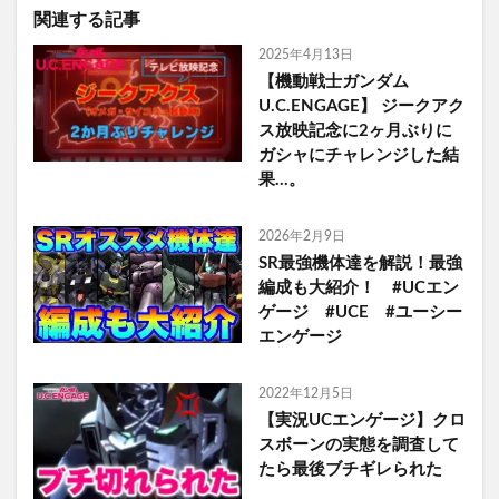
関連する記事
2025年4月13日
【機動戦士ガンダム
U.C.ENGAGE】 ジークアク
ス放映記念に2ヶ月ぶりに
ガシャにチャレンジした結
果…。
2026年2月9日
SR最強機体達を解説！最強
編成も大紹介！ #UCエン
ゲージ #UCE #ユーシー
エンゲージ
2022年12月5日
【実況UCエンゲージ】クロ
スボーンの実態を調査して
たら最後ブチギレられた