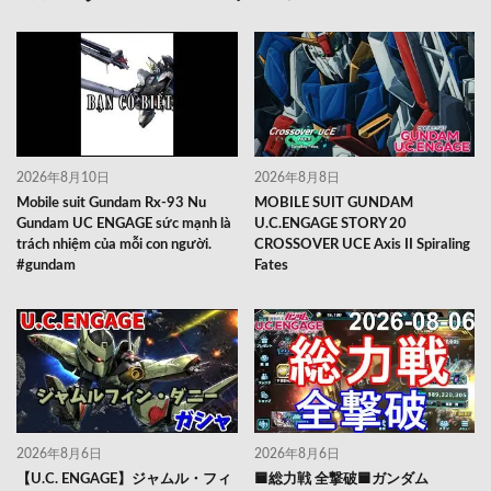
2026年8月10日
2026年8月8日
Mobile suit Gundam Rx-93 Nu
MOBILE SUIT GUNDAM
Gundam UC ENGAGE sức mạnh là
U.C.ENGAGE STORY 20
trách nhiệm của mỗi con người.
CROSSOVER UCE Axis II Spiraling
#gundam
Fates
2026年8月6日
2026年8月6日
【U.C. ENGAGE】ジャムル・フィ
🟦総力戦 全撃破🟦ガンダム