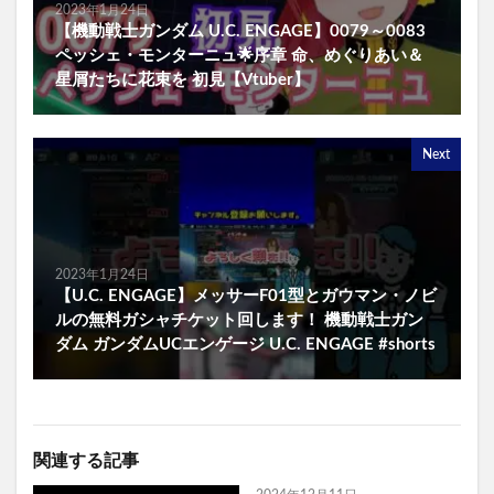
2023年1月24日
【機動戦士ガンダム U.C. ENGAGE】0079～0083
ペッシェ・モンターニュ🌟序章 命、めぐりあい＆
星屑たちに花束を 初見【Vtuber】
Next
2023年1月24日
【U.C. ENGAGE】メッサーF01型とガウマン・ノビ
ルの無料ガシャチケット回します！ 機動戦士ガン
ダム ガンダムUCエンゲージ U.C. ENGAGE #shorts
関連する記事