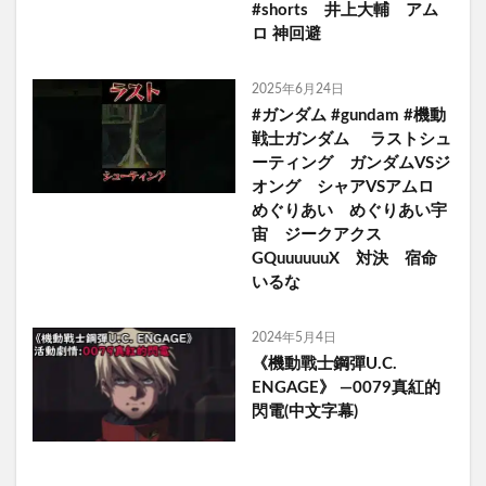
#shorts 井上大輔 アム
ロ 神回避
2025年6月24日
#ガンダム #gundam #機動
戦士ガンダム ラストシュ
ーティング ガンダムVSジ
オング シャアVSアムロ
めぐりあい めぐりあい宇
宙 ジークアクス
GQuuuuuuX 対決 宿命
いるな
2024年5月4日
《機動戰士鋼彈U.C.
ENGAGE》 —0079真紅的
閃電(中文字幕)