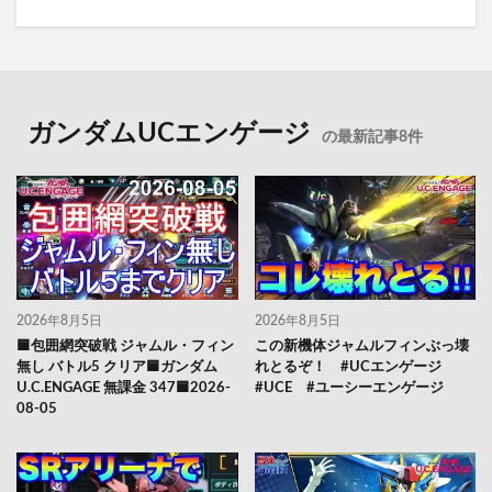
ガンダムUCエンゲージ
の最新記事8件
2026年8月5日
2026年8月5日
🟦包囲網突破戦 ジャムル・フィン
この新機体ジャムルフィンぶっ壊
無し バトル5 クリア🟦ガンダム
れとるぞ！ #UCエンゲージ
U.C.ENGAGE 無課金 347🟦2026-
#UCE #ユーシーエンゲージ
08-05