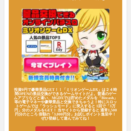
投資0円で豪華景品GET！！「ミリオンゲームDX」は２４時
間OPENの景品交換ができるゲームサイトだよ。普通のゲー
ムアプリなどと違い、MGDXでは貯めたメダルを「Bitcash」
等の電子マネーや豪華景品と交換できちゃうよ！特にスロッ
トゲームでは「ラッシュモード」に突入すると 1回で「3万
円」分のメダルをGET！ 当サイトから登録すると 通常1,500
円分のところ 倍額の「3,000円分」お試しポイント進呈中！
ぜひ登録して遊んでみてね！