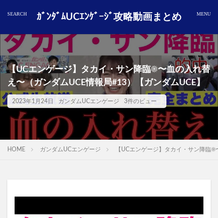
ｶﾞﾝﾀﾞﾑUCｴﾝｹﾞｰｼﾞ攻略動画まとめ
【UCエンゲージ】タカイ・サン降臨☀️〜血の入れ替
え〜（ガンダムUCE情報局#13）【ガンダムUCE】
2023年1月24日
ガンダムUCエンゲージ
3件のビュー
HOME
ガンダムUCエンゲージ
【UCエンゲージ】タカイ・サン降臨☀️