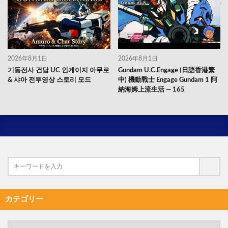
2026年8月1日
2026年8月1日
기동전사 건담 UC 인게이지 아무로
Gundam U.C.Engage (日語香港繁
& 샤아 전투영상 스토리 모드
中) 機動戰士 Engage Gundam 1 阿
納海姆上流生活 — 165
カテゴリー