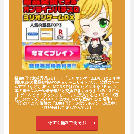
投資0円で豪華景品GET！！「ミリオンゲームDX」は２４時
間OPENの景品交換ができるゲームサイトだよ。普通のゲー
ムアプリなどと違い、MGDXでは貯めたメダルを「Bitcash」
等の電子マネーや豪華景品と交換できちゃうよ！特にスロッ
トゲームでは「ラッシュモード」に突入すると 1回で「3万
円」分のメダルをGET！ 当サイトから登録すると 通常1,500
円分のところ 倍額の「3,000円分」お試しポイント進呈中！
ぜひ登録して遊んでみてね！
今すぐ無料であそぶ