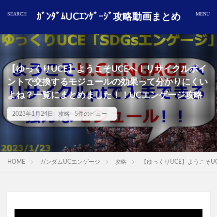
ｶﾞﾝﾀﾞﾑUCｴﾝｹﾞｰｼﾞ攻略動画まとめ
【ゆっくりUCE】ようこそUCEへ！リサイクルポイ
ントで交換するモジュールの効果って分かりにくい
よね？一覧にまとめました！！UCエンゲージ攻略
2023年1月24日
攻略
5件のビュー
HOME
ガンダムUCエンゲージ
攻略
【ゆっくりUCE】ようこそ