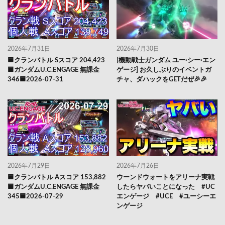
2026年7月31日
2026年7月30日
🟦クランバトル Sスコア 204,423
[機動戦士ガンダム ユー·シー·エン
🟦ガンダムU.C.ENGAGE 無課金
ゲージ] お久しぶりのイベントガ
346🟦2026-07-31
チャ、ダハックをGETだぜ🎉🎉
2026年7月29日
2026年7月26日
🟦クランバトル Aスコア 153,882
ウーンドウォートをアリーナ実戦
🟦ガンダムU.C.ENGAGE 無課金
したらヤバいことになった #UC
345🟦2026-07-29
エンゲージ #UCE #ユーシーエ
ンゲージ