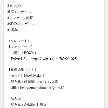
#ガンダム
#UCエンゲージ
#エンゲージ師匠
#SDGsエンゲージ
#1周年
＜クレジット＞
【ファンアート】
ご提供：BOXY様
TwitterURL：https://twitter.com/BOXY1025
【映像編集ソフト】
「ゆっくりMovieMaker3」
配布元：饅頭遣いのおもちゃ箱
URL：https://manjubox.net/ymm3/
「AviUtil」
配布元：AviUtlのお部屋