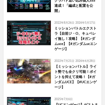
クラバト追い込み個人SSS
達成！「編成と配置を公
開」
2022年8月26日
2026年5月17日
ミッションバトルエクスト
ラ【自前ジ・O、キュベレ
イ無し！攻略】【#ガンダ
ムuce】【#ガンダムucエン
ゲージ】
2022年7月21日
2026年6月28日
【ミッションバトル】ライ
ト勢でも全クリ可能！ポイ
ントを抑えて攻略！【#ガ
ンダムUCE】【#UCエンゲ
ージ】
2025年7月6日
【UCエンゲージ】ゲストさ