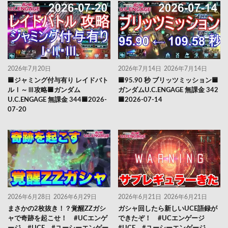
2026年7月20日
2026年7月14日
2026年7月14日
🟦ジャミング付与有り レイドバト
🟦95.90 秒 ブリッツミッション🟦
ルⅠ～Ⅲ攻略🟦ガンダム
ガンダムU.C.ENGAGE 無課金 342
U.C.ENGAGE 無課金 344🟦2026-
🟦2026-07-14
07-20
2026年6月28日
2026年6月29日
2026年6月21日
2026年6月21日
まさかの2枚抜き！？覚醒ZZガシ
ガシャ回したら新しいUCE語録が
ャで奇跡を起こせ！ #UCエンゲ
できたぞ！ #UCエンゲージ