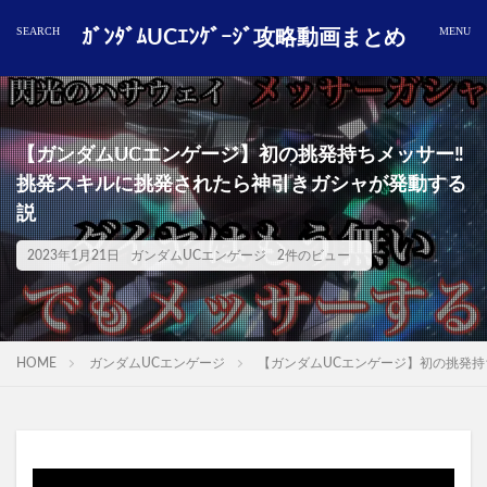
ｶﾞﾝﾀﾞﾑUCｴﾝｹﾞｰｼﾞ攻略動画まとめ
【ガンダムUCエンゲージ】初の挑発持ちメッサー‼️
挑発スキルに挑発されたら神引きガシャが発動する
説
2023年1月21日
ガンダムUCエンゲージ
2件のビュー
HOME
ガンダムUCエンゲージ
【ガンダムUCエンゲージ】初の挑発持