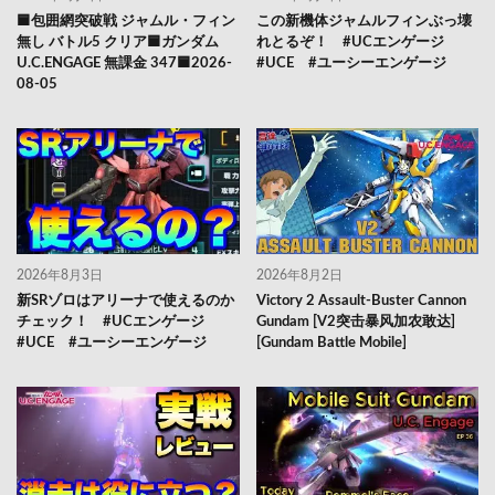
🟦包囲網突破戦 ジャムル・フィン
この新機体ジャムルフィンぶっ壊
無し バトル5 クリア🟦ガンダム
れとるぞ！ #UCエンゲージ
U.C.ENGAGE 無課金 347🟦2026-
#UCE #ユーシーエンゲージ
08-05
2026年8月3日
2026年8月2日
新SRゾロはアリーナで使えるのか
Victory 2 Assault-Buster Cannon
チェック！ #UCエンゲージ
Gundam [V2突击暴风加农敢达]
#UCE #ユーシーエンゲージ
[Gundam Battle Mobile]