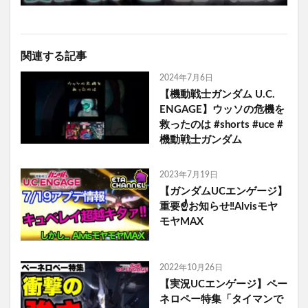
関連する記事
2024年7月6日
【機動戦士ガンダム U.C.
ENGAGE】ウッソの危機を
救ったのは #shorts #uce #
機動戦士ガンダム
2023年7月19日
【ガンダムUCエンゲージ】
重要☝️お知らせ‼️Alvisモヤ
モヤMAX
2022年10月26日
【実況UCエンゲージ】ペー
ネロペー特集「タイマンで