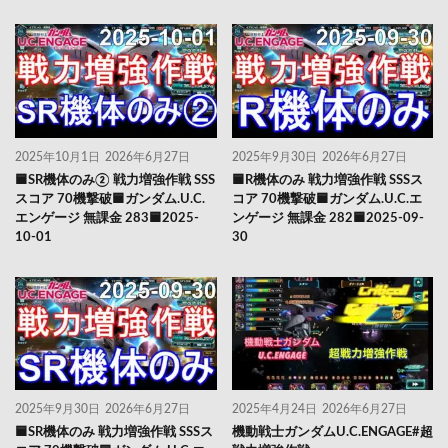
2025年10月1日
2026年6月27日
2025年9月30日
2026年6月27日
🟦SR機体のみ② 戦力増強作戦 SSS
🟦R機体のみ 戦力増強作戦 SSSス
スコア 70機撃破🟦ガンダム.U.C.
コア 70機撃破🟦ガンダム.U.C.エ
エンゲージ 無課金 283🟦2025-
ンゲージ 無課金 282🟦2025-09-
10-01
30
2025年9月30日
2026年6月27日
2025年4月24日
2026年6月27日
🟦SR機体のみ 戦力増強作戦 SSSス
機動戦士ガンダムU.C.ENGAGE#超