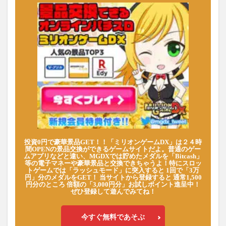
投資0円で豪華景品GET！！「ミリオンゲームDX」は２４時
間OPENの景品交換ができるゲームサイトだよ。普通のゲー
ムアプリなどと違い、MGDXでは貯めたメダルを「Bitcash」
等の電子マネーや豪華景品と交換できちゃうよ！特にスロッ
トゲームでは「ラッシュモード」に突入すると 1回で「3万
円」分のメダルをGET！ 当サイトから登録すると 通常1,500
円分のところ 倍額の「3,000円分」お試しポイント進呈中！
ぜひ登録して遊んでみてね！
今すぐ無料であそぶ