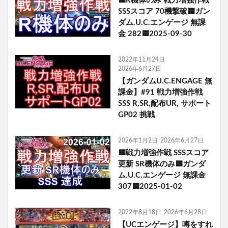
🟦R機体のみ 戦力増強作戦
SSSスコア 70機撃破🟦ガン
ダム.U.C.エンゲージ 無課
金 282🟦2025-09-30
2022年11月24日
2026年6月27日
【ガンダムU.C.ENGAGE 無
課金】#91 戦力増強作戦
SSS R,SR,配布UR, サポート
GP02 挑戦
2026年1月2日
2026年6月27日
🟦戦力増強作戦 SSSスコア
更新 SR機体のみ🟦ガンダ
ム.U.C.エンゲージ 無課金
307🟦2025-01-02
2022年8月18日
2026年6月28日
【UCエンゲージ】噂をすれ