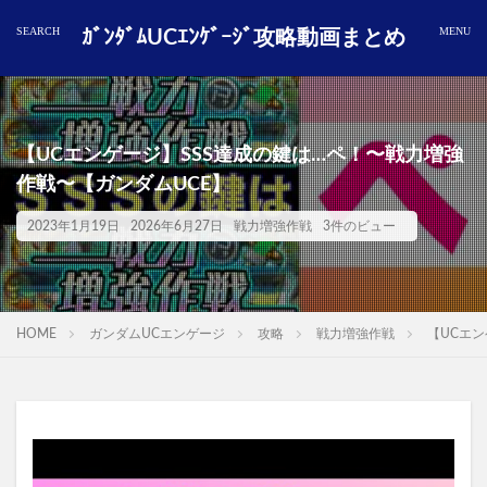
ｶﾞﾝﾀﾞﾑUCｴﾝｹﾞｰｼﾞ攻略動画まとめ
【UCエンゲージ】SSS達成の鍵は…ペ！〜戦力増強
作戦〜【ガンダムUCE】
2023年1月19日
2026年6月27日
戦力増強作戦
3件のビュー
HOME
ガンダムUCエンゲージ
攻略
戦力増強作戦
【UCエン