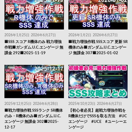
2026年1月25日
2026年6月27日
2026年1月2日
2026年6月27日
🟦SSS スコア R機体のみ 戦力増強
🟦戦力増強作戦 SSSスコア 更新 SR
作戦🟦ガンダム.U.C.エンゲージ 無
機体のみ🟦ガンダム.U.C.エンゲー
課金 292🟦2025-11-19
ジ 無課金 307🟦2025-01-02
2025年12月25日
2026年6月28日
2025年10月23日
2026年6月27日
🟦戦力増強作戦 SSSランク SR機体
【初心者必見】超戦力増強作戦を
のみ・R機体のみ🟦ガンダム.U.C.
R機体だけでSSSを取る方法 #UC
エンゲージ 無課金 302🟦2025-
エンゲージ #UCE #ユーシーエ
12-17
ンゲージ