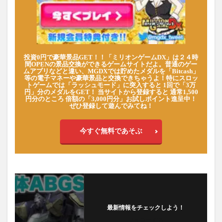
投資0円で豪華景品GET！！「ミリオンゲームDX」は２４時
間OPENの景品交換ができるゲームサイトだよ。普通のゲー
ムアプリなどと違い、MGDXでは貯めたメダルを「Bitcash」
等の電子マネーや豪華景品と交換できちゃうよ！特にスロッ
トゲームでは「ラッシュモード」に突入すると 1回で「3万
円」分のメダルをGET！ 当サイトから登録すると 通常1,500
円分のところ 倍額の「3,000円分」お試しポイント進呈中！
ぜひ登録して遊んでみてね！
今すぐ無料であそぶ
最新情報をチェックしよう！
フォローする