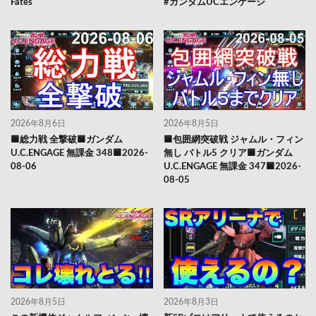
Fates
#ガンダムUCエンゲージ
2026年8月6日
2026年8月5日
🟦総力戦 全撃破🟦ガンダム
🟦包囲網突破戦 ジャムル・フィン
U.C.ENGAGE 無課金 348🟦2026-
無し バトル5 クリア🟦ガンダム
08-06
U.C.ENGAGE 無課金 347🟦2026-
08-05
2026年8月5日
2026年8月3日