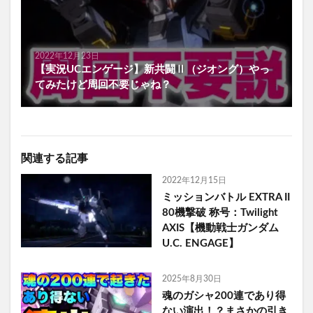
2022年12月23日
【実況UCエンゲージ】新共闘Ⅱ（ジオング）やっ
てみたけど周回不要じゃね？
関連する記事
2022年12月15日
ミッションバトル EXTRA II
80機撃破 称号：Twilight
AXIS【機動戦士ガンダム
U.C. ENGAGE】
2025年8月30日
魂のガシャ200連であり得
ない演出！？まさかの引き