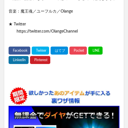
音楽：魔王魂／ユーフルカ／Olange
★ Twitter
https://twitter.com/OlangeChannel