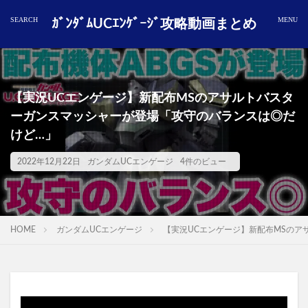
ｶﾞﾝﾀﾞﾑUCｴﾝｹﾞｰｼﾞ攻略動画まとめ
【実況UCエンゲージ】新配布MSのアサルトバスタ
ーガンスマッシャーが登場「攻守のバランスは◎だ
けど…」
2022年12月22日
ガンダムUCエンゲージ
4件のビュー
HOME
ガンダムUCエンゲージ
【実況UCエンゲージ】新配布MSのア