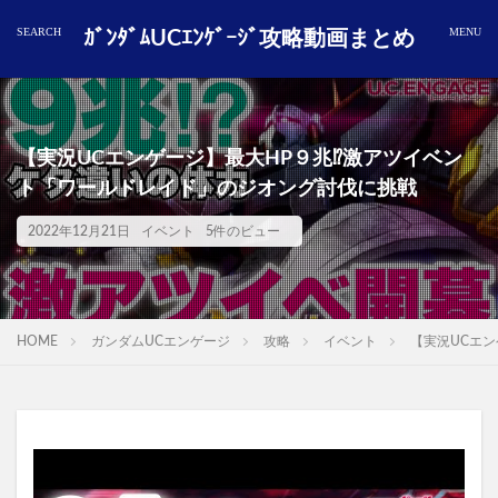
ｶﾞﾝﾀﾞﾑUCｴﾝｹﾞｰｼﾞ攻略動画まとめ
【実況UCエンゲージ】最大HP９兆⁉︎激アツイベン
ト「ワールドレイド」のジオング討伐に挑戦
2022年12月21日
イベント
5件のビュー
HOME
ガンダムUCエンゲージ
攻略
イベント
【実況UCエン