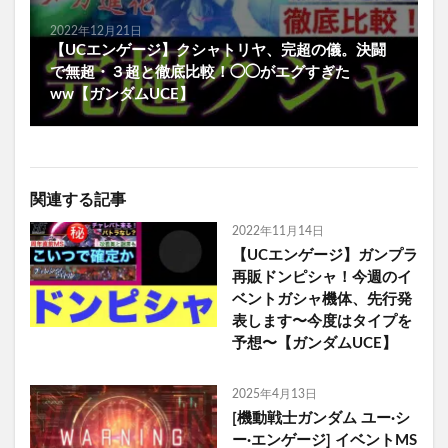
2022年12月21日
【UCエンゲージ】クシャトリヤ、完超の儀。決闘
で無超・３超と徹底比較！◯◯がエグすぎた
ww【ガンダムUCE】
関連する記事
2022年11月14日
【UCエンゲージ】ガンプラ
再販ドンピシャ！今週のイ
ベントガシャ機体、先行発
表します〜今度はタイプを
予想〜【ガンダムUCE】
2025年4月13日
[機動戦士ガンダム ユー·シ
ー·エンゲージ] イベントMS