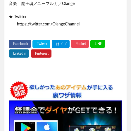
音楽：魔王魂／ユーフルカ／Olange
★ Twitter
https://twitter.com/OlangeChannel