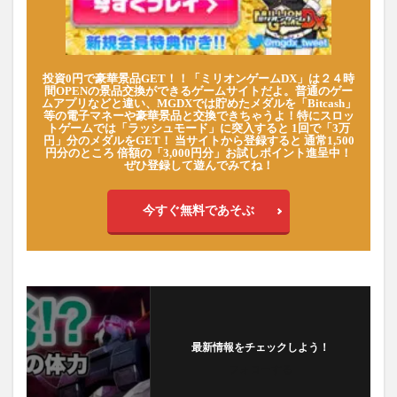
投資0円で豪華景品GET！！「ミリオンゲームDX」は２４時
間OPENの景品交換ができるゲームサイトだよ。普通のゲー
ムアプリなどと違い、MGDXでは貯めたメダルを「Bitcash」
等の電子マネーや豪華景品と交換できちゃうよ！特にスロッ
トゲームでは「ラッシュモード」に突入すると 1回で「3万
円」分のメダルをGET！ 当サイトから登録すると 通常1,500
円分のところ 倍額の「3,000円分」お試しポイント進呈中！
ぜひ登録して遊んでみてね！
今すぐ無料であそぶ
最新情報をチェックしよう！
フォローする