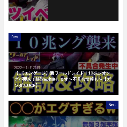
Prev
2022年12月21日
【UCエンゲージ】新ワールドレイド！10兆ジオン
グが襲来！解説&攻略します〜不具合情報も〜【ガ
ンダムUCE】
Next