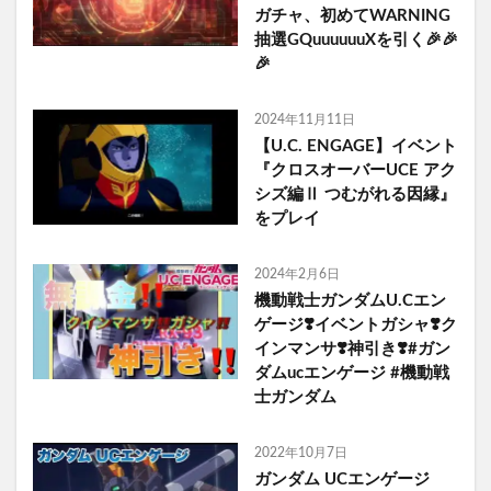
ガチャ、初めてWARNING
抽選GQuuuuuuXを引く🎉🎉
🎉
2024年11月11日
【U.C. ENGAGE】イベント
『クロスオーバーUCE アク
シズ編Ⅱ つむがれる因縁』
をプレイ
2024年2月6日
機動戦士ガンダムU.Cエン
ゲージ❣️イベントガシャ❣️ク
インマンサ❣️神引き❣️#ガン
ダムucエンゲージ #機動戦
士ガンダム
2022年10月7日
ガンダム UCエンゲージ