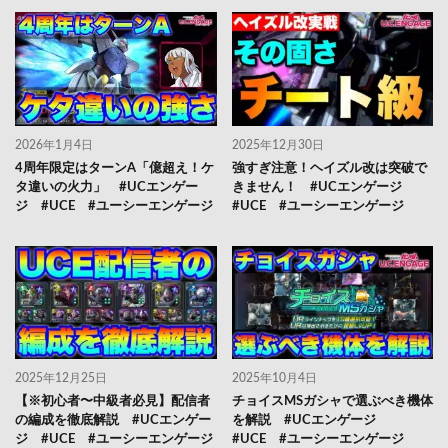
2026年1月4日
2025年12月30日
4周年限定はターンA「億超え！ケ
強すぎ注意！ヘイズル改は突破で
タ違いの火力」 #UCエンゲー
きません！ #UCエンゲージ
ジ #UCE #ユーシーエンゲージ
#UCE #ユーシーエンゲージ
2025年12月25日
2025年10月4日
【※初心者〜中級者必見】配信者
チョイスMSガシャで選ぶべき機体
の編成を徹底解説 #UCエンゲー
を解説 #UCエンゲージ
ジ #UCE #ユーシーエンゲージ
#UCE #ユーシーエンゲージ