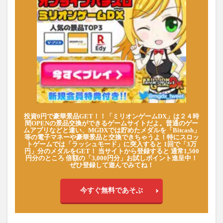
投資0円で豪華景品GET！！「ミリオンゲームDX」は２４時
間OPENの景品交換ができるゲームサイトだよ。普通のゲー
ムアプリなどと違い、MGDXでは貯めたメダルを「Bitcash」
等の電子マネーや豪華景品と交換できちゃうよ！特にスロッ
トゲームでは「ラッシュモード」に突入すると 1回で「3万
円」分のメダルをGET！ 当サイトから登録すると 通常1,500
円分のところ 倍額の「3,000円分」お試しポイント進呈中！
ぜひ登録して遊んでみてね！
今すぐ無料であそぶ