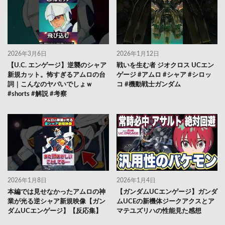
2026年3月6日
2026年1月12日
【U.C. エンゲージ】逆襲のシャア
戦いを生む者 ジオクロス UCエン
新規カット。怖すぎるアムロの台
ゲージ #アムロ #シャア #シロッ
詞｜こんなのヤバいでしょｗ
コ #機動戦士ガンダム
#shorts #解説 #考察
2026年1月8日
2026年1月4日
本編では見せなかったアムロの神
【ガンダムUCエンゲージ】ガンダ
業が光る逆シャア新規映像【ガン
ムUCEの新機体ジークアクスとア
ダムUCエンゲージ】【反応集】
マテユズリハの性能見た感想