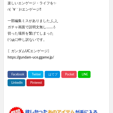
楽しいエンゲージ・ライフを✨
∩( ´∀｀)∩エンゲージ‼️
一部編集ミスがありました_(._.)_
ガチャ画面で説明文無し…….💧
切った場所を繋げてしまった
(つд⊂)申し訳ないです。
〖ガンダムUCエンゲージ〗
https://gundam-uce.ggame.jp/