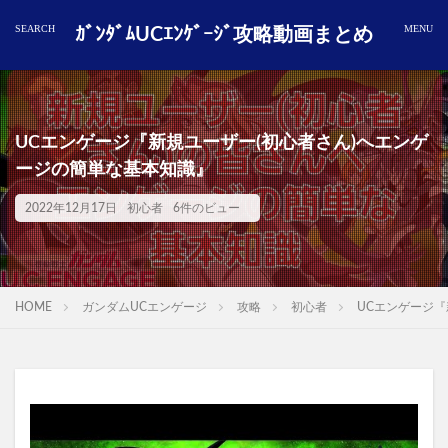
ｶﾞﾝﾀﾞﾑUCｴﾝｹﾞｰｼﾞ攻略動画まとめ
UCエンゲージ『新規ユーザー(初心者さん)へエンゲ
ージの簡単な基本知識』
2022年12月17日
初心者
6件のビュー
HOME
ガンダムUCエンゲージ
攻略
初心者
UCエンゲージ『