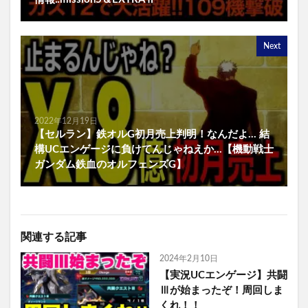
Next
2022年12月19日
【セルラン】鉄オルG初月売上判明！なんだよ… 結
構UCエンゲージに負けてんじゃねえか…【機動戦士
ガンダム鉄血のオルフェンズG】
関連する記事
2024年2月10日
【実況UCエンゲージ】共闘
Ⅲが始まったぞ！周回しま
くれ！！