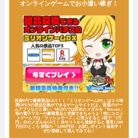
オンラインゲームでお小遣い稼ぎ！
投資0円で豪華景品GET！！「ミリオンゲームDX」は２４時
間OPENの景品交換ができるゲームサイトだよ。普通のゲー
ムアプリなどと違い、MGDXでは貯めたメダルを「Bitcash」
等の電子マネーや豪華景品と交換できちゃうよ！特にスロッ
トゲームでは「ラッシュモード」に突入すると 1回で「3万
円」分のメダルをGET！ 当サイトから登録すると 通常1,500
円分のところ 倍額の「3,000円分」お試しポイント進呈中！
ぜひ登録して遊んでみてね！