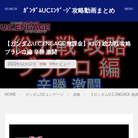
ｶﾞﾝﾀﾞﾑUCｴﾝｹﾞｰｼﾞ攻略動画まとめ
【ガンダムU.C.ENGAGE 無課金】#101 総力戦 攻略
ブラレロ編 辛勝 激闘
2022年12月12日
攻略
6件のビュー
HOME
ガンダムUCエンゲージ
攻略
【ガンダムU.C.ENGAGE 無