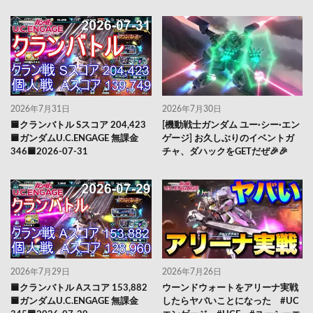
2026年7月31日
2026年7月30日
🟦クランバトル Sスコア 204,423
[機動戦士ガンダム ユー·シー·エン
🟦ガンダムU.C.ENGAGE 無課金
ゲージ] お久しぶりのイベントガ
346🟦2026-07-31
チャ、ダハックをGETだぜ🎉🎉
2026年7月29日
2026年7月26日
🟦クランバトル Aスコア 153,882
ウーンドウォートをアリーナ実戦
🟦ガンダムU.C.ENGAGE 無課金
したらヤバいことになった #UC