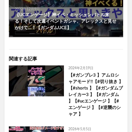
2022年12月9日
【UCエンゲージ】神イベ・ミッションバトル来
る！そして次週イベントガシャ、アレックスと見せ
かけて…！【ガンダムUCE】
関連する記事
2024年2月19日
【#ガンブレ3 】アムロシ
ャアモード!!【#切り抜き 】
【#shorts 】【#ガンダムブ
レイカー3 】【#ガンダム
】【#ucエンゲージ 】【#
エンゲージ 】【#逆襲のシ
ャア 】
2026年5月5日