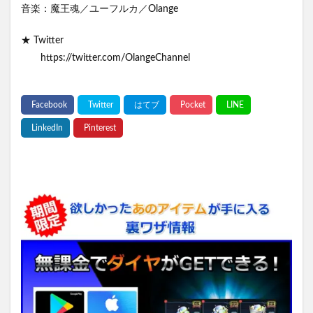
音楽：魔王魂／ユーフルカ／Olange
★ Twitter
https://twitter.com/OlangeChannel