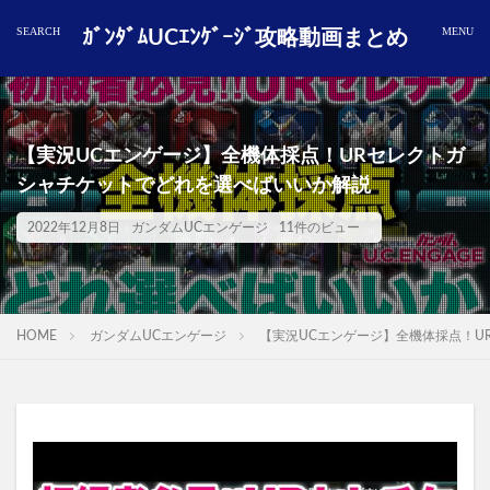
ｶﾞﾝﾀﾞﾑUCｴﾝｹﾞｰｼﾞ攻略動画まとめ
【実況UCエンゲージ】全機体採点！URセレクトガ
シャチケットでどれを選べばいいか解説
2022年12月8日
ガンダムUCエンゲージ
11件のビュー
HOME
ガンダムUCエンゲージ
【実況UCエンゲージ】全機体採点！U