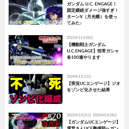
ガンダム U.C. ENGAGE！
固定継続ダメージ強すぎ！
ターンX（月光蝶）を使っ
てみた♪
2023年11月20日
【機動戦士ガンダム
U.C.ENGAGE】恒常ガシャ
各100連やります
2024年1月12日
【実況UCエンゲージ】ジオ
をゾンビ化させた結果
2022年5月21日
2026年6月28日
【ガンダムUCエンゲージ】
運営さんUCE整備部へガン