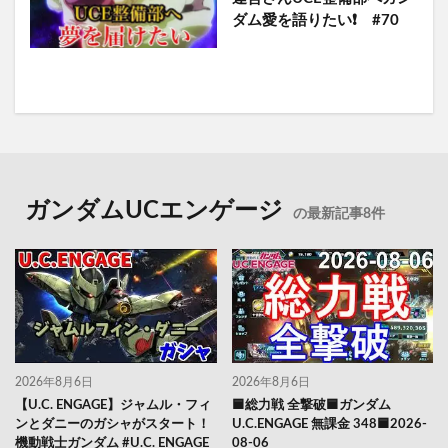
ダム愛を語りたい❗️ #70
ガンダムUCエンゲージ
の最新記事8件
2026年8月6日
2026年8月6日
【U.C. ENGAGE】ジャムル・フィ
🟦総力戦 全撃破🟦ガンダム
ンとダニーのガシャがスタート！
U.C.ENGAGE 無課金 348🟦2026-
機動戦士ガンダム #U.C. ENGAGE
08-06