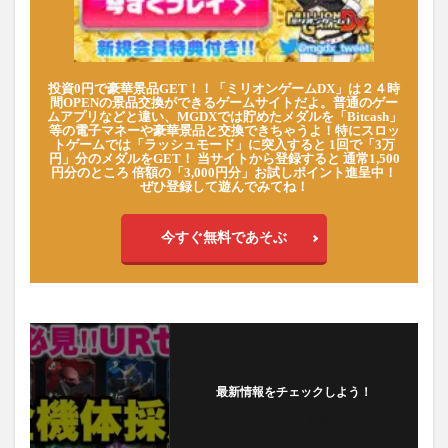
投資0円で豪華景品GET！！「ミリオンゲームDX」は２４時
間OPENの景品交換ができるゲームサイトだよ。普通のゲー
ムアプリなどと違い、MGDXでは貯めたメダルを「Bitcash」
等の電子マネーや豪華景品と交換できちゃうよ！特にスロッ
トゲームでは「ラッシュモード」に突入すると 1回で「3万
円」分のメダルをGET！ 当サイトから登録すると 通常1,500
円分のところ 倍額の「3,000円分」お試しポイント進呈中！
ぜひ登録して遊んでみてね！
今すぐ無料であそぶ
最新情報をチェックしよう！
フォローする