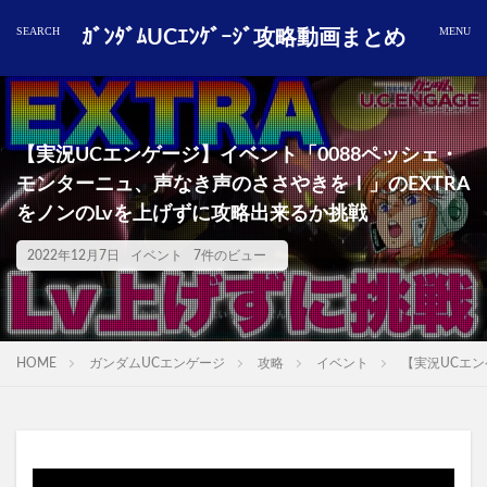
ｶﾞﾝﾀﾞﾑUCｴﾝｹﾞｰｼﾞ攻略動画まとめ
【実況UCエンゲージ】イベント「0088ペッシェ・
モンターニュ、声なき声のささやきをⅠ」のEXTRA
をノンのLvを上げずに攻略出来るか挑戦
2022年12月7日
イベント
7件のビュー
HOME
ガンダムUCエンゲージ
攻略
イベント
【実況UCエン