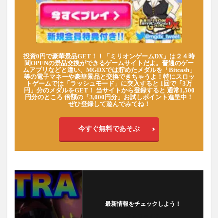
投資0円で豪華景品GET！！「ミリオンゲームDX」は２４時
間OPENの景品交換ができるゲームサイトだよ。普通のゲー
ムアプリなどと違い、MGDXでは貯めたメダルを「Bitcash」
等の電子マネーや豪華景品と交換できちゃうよ！特にスロッ
トゲームでは「ラッシュモード」に突入すると 1回で「3万
円」分のメダルをGET！ 当サイトから登録すると 通常1,500
円分のところ 倍額の「3,000円分」お試しポイント進呈中！
ぜひ登録して遊んでみてね！
今すぐ無料であそぶ
最新情報をチェックしよう！
フォローする