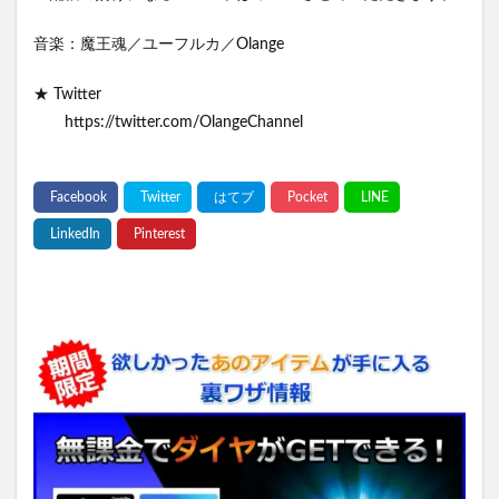
音楽：魔王魂／ユーフルカ／Olange
★ Twitter
https://twitter.com/OlangeChannel