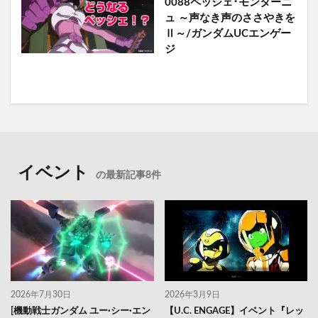
0088ペッシェ･モンターニ
ュ ～声なき声のささやきを
Ⅱ～/ガンダムUCエンゲー
ジ
イベント
の最新記事8件
2026年7月30日
2026年3月9日
[機動戦士ガンダム ユー·シー·エン
【U.C. ENGAGE】イベント『レッ