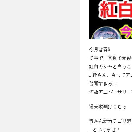
今月は青⁉️
て事で、直近で超越
紅白ガシャと言うこ
…皆さん、今ってア
普通すぎる…
何故アニバーサリー
過去動画はこちら
皆さん新カテゴリ追
…という事は！