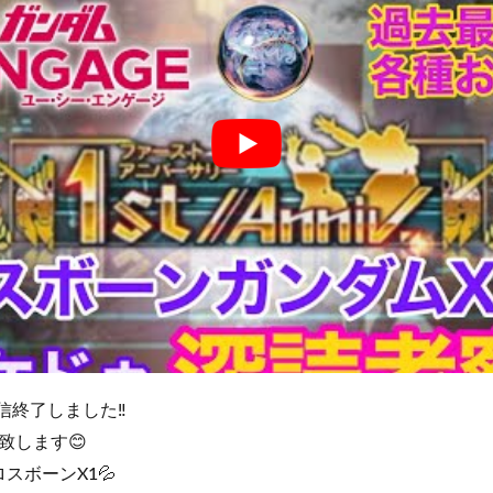
y生配信終了しました‼️
致します😊
スボーンX1💦