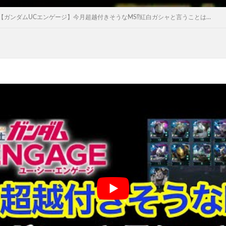
【ガンダムUCエンゲージ】今月超越付きそうなMS⁉️紅白ガシャと言うことは…