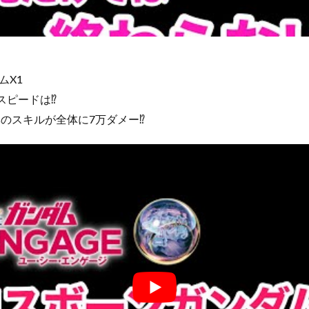
ムX1
スピードは⁉️
のスキルが全体に7万ダメー⁉️