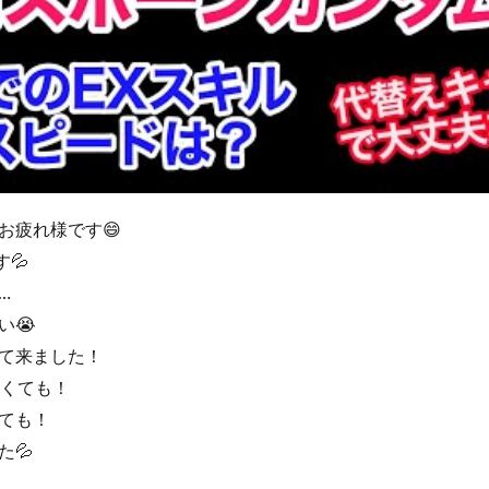
お疲れ様です😄
💦
…
い😭
て来ました！
無くても！
ても！
た💦