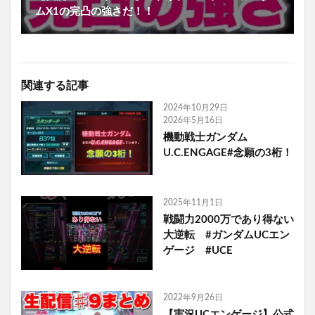
ムX1の完凸の強さだ！！
関連する記事
2024年10月29日
2026年5月16日
機動戦士ガンダム
U.C.ENGAGE#念願の3桁！
2025年11月1日
戦闘力2000万であり得ない
大逆転 #ガンダムUCエン
ゲージ #UCE
2022年9月26日
【実況UCエンゲージ】公式