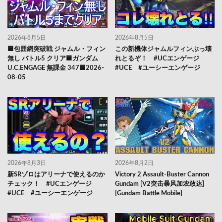
2026年8月5日
2026年8月5日
🟦包囲網突破戦 ジャムル・フィン
この新機体ジャムルフィンぶっ壊
無し バトル5 クリア🟦ガンダム
れとるぞ！ #UCエンゲージ
U.C.ENGAGE 無課金 347🟦2026-
#UCE #ユーシーエンゲージ
08-05
2026年8月3日
2026年8月2日
新SRゾロはアリーナで使えるのか
Victory 2 Assault-Buster Cannon
チェック！ #UCエンゲージ
Gundam [V2突击暴风加农敢达]
#UCE #ユーシーエンゲージ
[Gundam Battle Mobile]