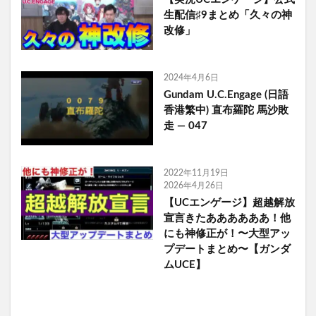
生配信♯9まとめ「久々の神
改修」
2024年4月6日
Gundam U.C.Engage (日語
香港繁中) 直布羅陀 馬沙敗
走 — 047
2022年11月19日
2026年4月26日
【UCエンゲージ】超越解放
宣言きたああああああ！他
にも神修正が！〜大型アッ
プデートまとめ〜【ガンダ
ムUCE】