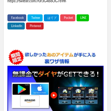
https://twitter.com/r0r3G4b6OG769lh