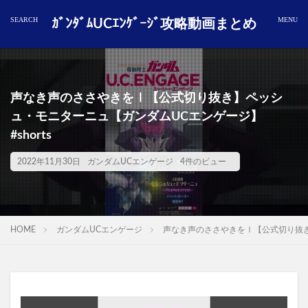
ｶﾞﾝﾀﾞﾑUCｴﾝｹﾞｰｼﾞ攻略動画まとめ
声なき声のささやきをⅠ【公式切り抜き】ペッシ
ュ・モニターニュ【ガンダムUCエンゲージ】
#shorts
2022年11月30日
ガンダムUCエンゲージ
4件のビュー
HOME
ガンダムUCエンゲージ
声なき声のささやきをⅠ【公式切り抜き】