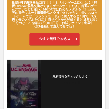
投資0円で豪華景品GET！！「ミリオンゲームDX」は２４時
間OPENの景品交換ができるゲームサイトだよ。普通のゲー
ムアプリなどと違い、MGDXでは貯めたメダルを「Bitcash」
等の電子マネーや豪華景品と交換できちゃうよ！特にスロッ
トゲームでは「ラッシュモード」に突入すると 1回で「3万
円」分のメダルをGET！ 当サイトから登録すると 通常1,500
円分のところ 倍額の「3,000円分」お試しポイント進呈中！
ぜひ登録して遊んでみてね！
今すぐ無料であそぶ
最新情報をチェックしよう！
フォローする