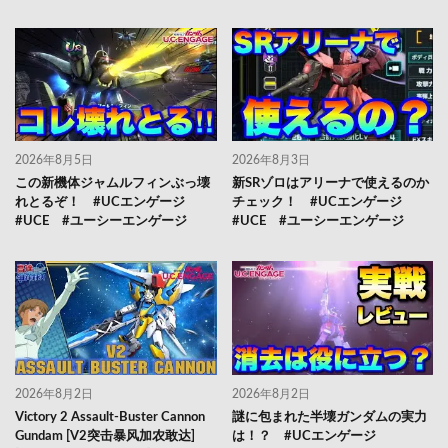
2026年8月5日
2026年8月3日
この新機体ジャムルフィンぶっ壊
新SRゾロはアリーナで使えるのか
れとるぞ！ #UCエンゲージ
チェック！ #UCエンゲージ
#UCE #ユーシーエンゲージ
#UCE #ユーシーエンゲージ
2026年8月2日
2026年8月2日
Victory 2 Assault-Buster Cannon
謎に包まれた半壊ガンダムの実力
Gundam [V2突击暴风加农敢达]
は！？ #UCエンゲージ