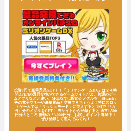
投資0円で豪華景品GET！！「ミリオンゲームDX」は２４時
間OPENの景品交換ができるゲームサイトだよ。普通のゲー
ムアプリなどと違い、MGDXでは貯めたメダルを「Bitcash」
等の電子マネーや豪華景品と交換できちゃうよ！特にスロッ
トゲームでは「ラッシュモード」に突入すると 1回で「3万
円」分のメダルをGET！ 当サイトから登録すると 通常1,500
円分のところ 倍額の「3,000円分」お試しポイント進呈中！
ぜひ登録して遊んでみてね！