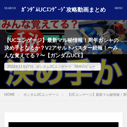
ｶﾞﾝﾀﾞﾑUCｴﾝｹﾞｰｼﾞ攻略動画まとめ
【UCエンゲージ】最新マル秘情報！周年ガシャの
決め手となるか？V2アサルトバスター続報！〜み
んな覚えてる？〜【ガンダムUCE】
2022年11月27日
ガンダムUCエンゲージ
18件のビュー
HOME
ガンダムUCエンゲージ
【UCエンゲージ】最新マル秘情報！周