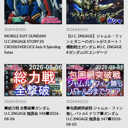
2026年8月8日
2026年8月6日
MOBILE SUIT GUNDAM
【U.C. ENGAGE】ジャムル・フィ
U.C.ENGAGE STORY 20
ンとダニーのガシャがスタート！
CROSSOVER UCE Axis II Spiraling
機動戦士ガンダム #U.C. ENGAGE
Fates
#ガンダムUCエンゲージ
2026年8月6日
2026年8月5日
🟦総力戦 全撃破🟦ガンダム
🟦包囲網突破戦 ジャムル・フィン
U.C.ENGAGE 無課金 348🟦2026-
無し バトル5 クリア🟦ガンダム
08-06
U.C.ENGAGE 無課金 347🟦2026-
08-05