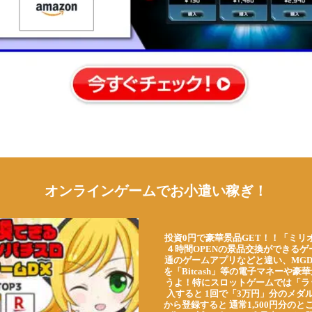
オンラインゲームでお小遣い稼ぎ！
投資0円で豪華景品GET！！「ミリ
４時間OPENの景品交換ができる
通のゲームアプリなどと違い、MG
を「Bitcash」等の電子マネーや
うよ！特にスロットゲームでは「ラ
入すると 1回で「3万円」分のメダル
から登録すると 通常1,500円分のとこ