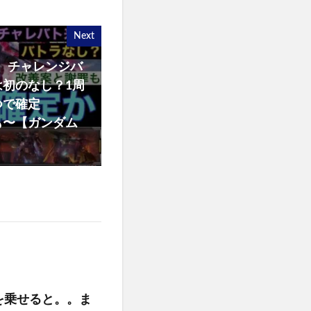
Next
、チャレンジバ
初のなし？1周
つで確定
も〜【ガンダム
を乗せると。。ま