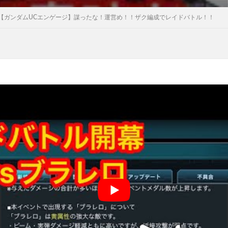
【ガンダムUCエンゲージ】謀ったな！運営め！！ザク編成でレイドバトル！！