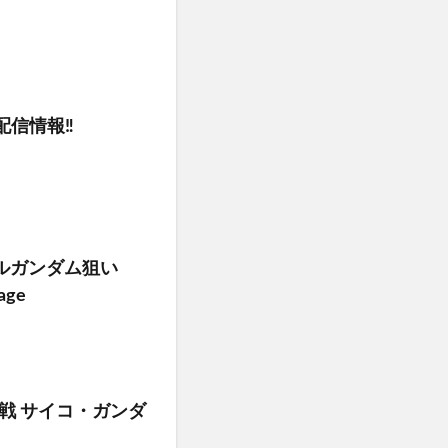
配信情報‼️
オルガンダム狙い
ge
 総力戦 サイコ・ガンダ