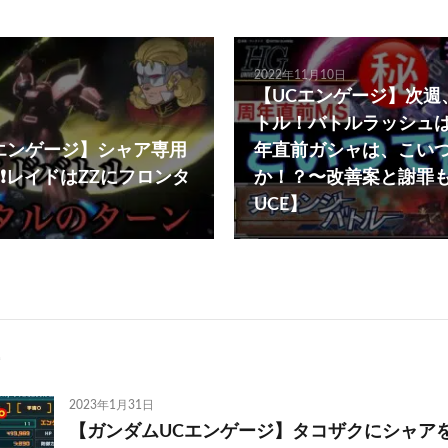
2022年11月10日
【UCエンゲージ】次週
トル！バトルラッシュは
エンゲージ】シャア専用
年直前ガシャは、こい
❗️レイドはZZにフロンタ
か！？〜改善案と謝罪
UCE】
2023年1月31日
【ガンダムUCエンゲージ】タコザクにシャア