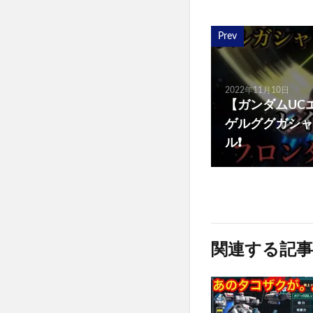
Prev
2022年11月10日
【ガンダムUC
ゲルググガシャ
ル❗️
関連する記事