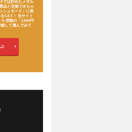
DXでは貯めたメダル
豪華景品と交換できちゃ
ッシュモード」に突
をGET！ 当サイト
ろ 倍額の「3,000円
登録して遊んでみて
ぶ
！