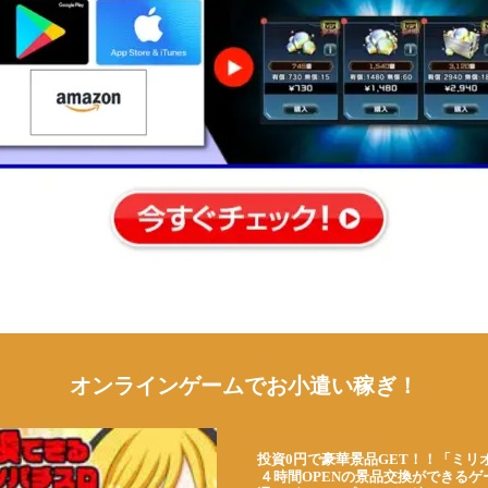
オンラインゲームでお小遣い稼ぎ！
投資0円で豪華景品GET！！「ミリ
４時間OPENの景品交換ができる