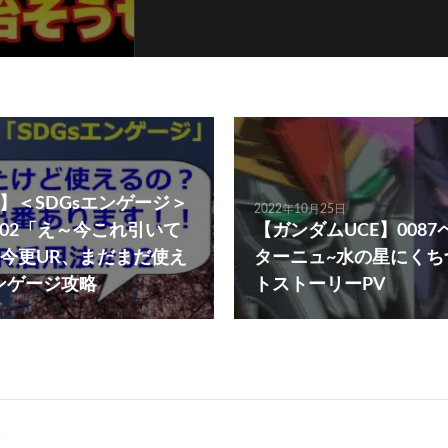
】＜SDGsエンゲージ＞
2022年10月25日
#02「え～今これ引いて
【ガンダムUCE】008
今更UR、まだまだ使え
ターニュ~水の星にくちづ
ンゲージ攻略
トストーリーPV