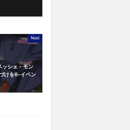
Next
7ペッシェ・モン
けをII~イベン