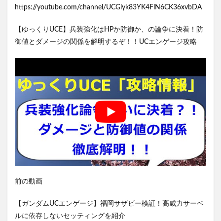
https://youtube.com/channel/UCGlyk83YK4FlN6CK36xvbDA
【ゆっくりUCE】兵装強化はHPか防御か、の論争に決着！防
御値とダメージの関係を解明するぞ！！UCエンゲージ攻略
前の動画
【ガンダムUCエンゲージ】福岡サザビー検証！高威力サーベ
ルに依存しないセッティングを紹介