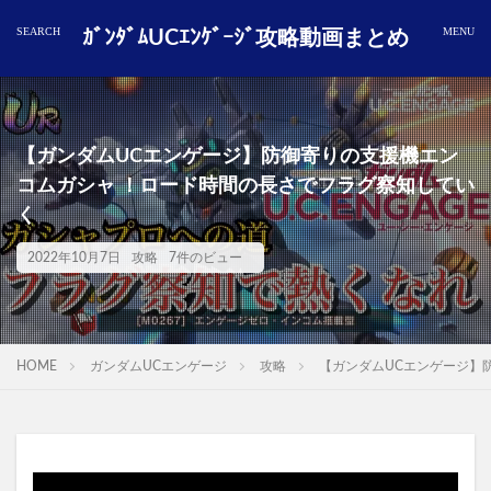
ｶﾞﾝﾀﾞﾑUCｴﾝｹﾞｰｼﾞ攻略動画まとめ
【ガンダムUCエンゲージ】防御寄りの支援機エン
コムガシャ ！ロード時間の長さでフラグ察知してい
く
2022年10月7日
攻略
7件のビュー
HOME
ガンダムUCエンゲージ
攻略
【ガンダムUCエンゲージ】