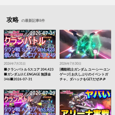
攻略
の最新記事8件
2026年7月31日
2026年7月30日
🟦クランバトル Sスコア 204,423
[機動戦士ガンダム ユー·シー·エン
🟦ガンダムU.C.ENGAGE 無課金
ゲージ] お久しぶりのイベントガ
346🟦2026-07-31
チャ、ダハックをGETだぜ🎉🎉