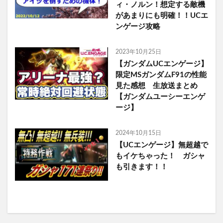
ィ・ノルン！想定する敵機
があまりにも明確！！UCエ
ンゲージ攻略
2023年10月25日
【ガンダムUCエンゲージ】
限定MSガンダムF91の性能
見た感想 生放送まとめ
【ガンダムユーシーエンゲ
ージ】
2024年10月15日
【UCエンゲージ】無超越で
もイケちゃった！ ガシャ
も引きます！！