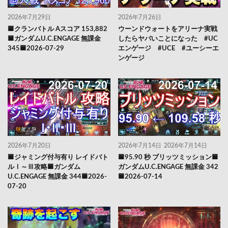
2026年7月29日
2026年7月26日
🟦クランバトル Aスコア 153,882
ウーンドウォートをアリーナ実戦
🟦ガンダムU.C.ENGAGE 無課金
したらヤバいことになった #UC
345🟦2026-07-29
エンゲージ #UCE #ユーシーエ
ンゲージ
2026年7月20日
2026年7月14日
2026年7月14日
🟦ジャミング付与有り レイドバト
🟦95.90 秒 ブリッツミッション🟦
ルⅠ～Ⅲ攻略🟦ガンダム
ガンダムU.C.ENGAGE 無課金 342
U.C.ENGAGE 無課金 344🟦2026-
🟦2026-07-14
07-20