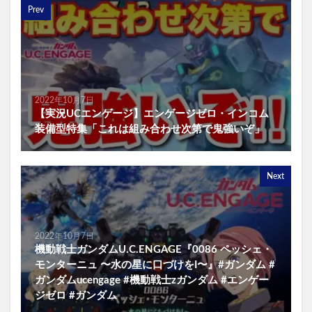
Prev
2022年10月7日
【実況UCエンゲージ】エンゲージゼロ・インコム
装備型特集「これは組み合わせ次第で鬼強いぞ」
Next
2022年10月7日
機動戦士ガンダムU.C.ENGAGE『0086 ペッシェ・
モンターニュ 〜水の星に口づけをI〜』#ガンダム #
ガンダムucengage #機動戦士zガンダム #エンゲー
ジゼロ #ガンダム