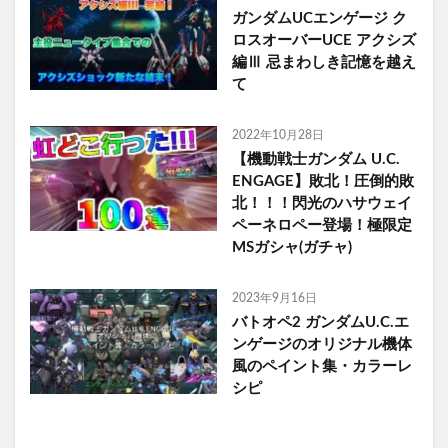
ガンダムUCエンゲージ ク
ロスオーバーUCE アクシズ
編Ⅲ 忌まわしき記憶を越え
て
2022年10月28日
【機動戦士ガンダム U.C.
ENGAGE】敗北！圧倒的敗
北！！！閃光のハサウェイ
ペーネロペー登場！極限定
MSガシャ(ガチャ)
2023年9月16日
バトオペ2 ガンダムU.C.エ
ンゲージのオリジナル機体
風のペイント集・カラーレ
シピ