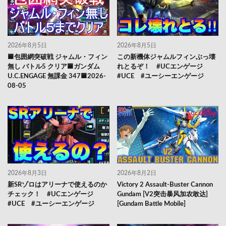
2026年8月5日
2026年8月5日
🟦包囲網突破戦 ジャムル・フィン
この新機体ジャムルフィンぶっ壊
無し バトル5 クリア🟦ガンダム
れとるぞ！ #UCエンゲージ
U.C.ENGAGE 無課金 347🟦2026-
#UCE #ユーシーエンゲージ
08-05
2026年8月3日
2026年8月2日
新SRゾロはアリーナで使えるのか
Victory 2 Assault-Buster Cannon
チェック！ #UCエンゲージ
Gundam [V2突击暴风加农敢达]
#UCE #ユーシーエンゲージ
[Gundam Battle Mobile]