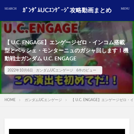
ｶﾞﾝﾀﾞﾑUCｴﾝｹﾞｰｼﾞ攻略動画まとめ
【 U.C. ENGAGE】エンゲージゼロ・インコム搭載
型とペッシェ・モンターニュのガシャ回します！機
動戦士ガンダム U.C. ENGAGE
2022年10月6日
ガンダムUCエンゲージ
6件のビュー
HOME
ガンダムUCエンゲージ
【 U.C. ENGAGE】エンゲージゼ