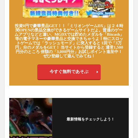
投資0円で豪華景品GET！！「ミリオンゲームDX」は２４時
間OPENの景品交換ができるゲームサイトだよ。普通のゲー
ムアプリなどと違い、MGDXでは貯めたメダルを「Bitcash」
等の電子マネーや豪華景品と交換できちゃうよ！特にスロッ
トゲームでは「ラッシュモード」に突入すると 1回で「3万
円」分のメダルをGET！ 当サイトから登録すると 通常1,500
円分のところ 倍額の「3,000円分」お試しポイント進呈中！
ぜひ登録して遊んでみてね！
今すぐ無料であそぶ
最新情報をチェックしよう！
フォローする