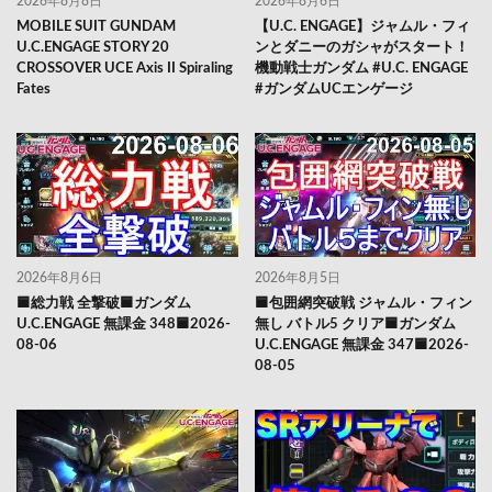
2026年8月8日
2026年8月6日
MOBILE SUIT GUNDAM
【U.C. ENGAGE】ジャムル・フィ
U.C.ENGAGE STORY 20
ンとダニーのガシャがスタート！
CROSSOVER UCE Axis II Spiraling
機動戦士ガンダム #U.C. ENGAGE
Fates
#ガンダムUCエンゲージ
2026年8月6日
2026年8月5日
🟦総力戦 全撃破🟦ガンダム
🟦包囲網突破戦 ジャムル・フィン
U.C.ENGAGE 無課金 348🟦2026-
無し バトル5 クリア🟦ガンダム
08-06
U.C.ENGAGE 無課金 347🟦2026-
08-05