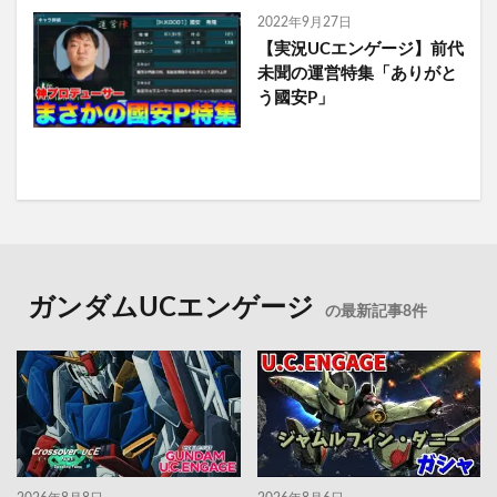
2022年9月27日
【実況UCエンゲージ】前代
未聞の運営特集「ありがと
う國安P」
ガンダムUCエンゲージ
の最新記事8件