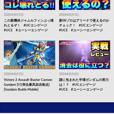
2026年8月5日
2026年8月3日
この新機体ジャムルフィンぶっ壊
新SRゾロはアリーナで使えるのか
れとるぞ！ #UCエンゲージ
チェック！ #UCエンゲージ
#UCE #ユーシーエンゲージ
#UCE #ユーシーエンゲージ
2026年8月2日
2026年8月2日
Victory 2 Assault-Buster Cannon
謎に包まれた半壊ガンダムの実力
Gundam [V2突击暴风加农敢达]
は！？ #UCエンゲージ
[Gundam Battle Mobile]
#UCE #ユーシーエンゲージ