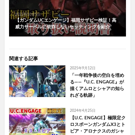
2022年10月5日
【ガンダムUCエンゲージ】福岡サザビー検証！高
威力サーベルに依存しないセッティングを紹介
関連する記事
2025年9月12日
「一年戦争後の空白を埋め
る――『U.C. ENGAGE』が
描くアムロとシャアの知ら
れざる軌跡」
2024年4月25日
【U.C. ENGAGE】極限定ク
ロスボーンガンダムX3とト
ビア・アロナクスのガシャ