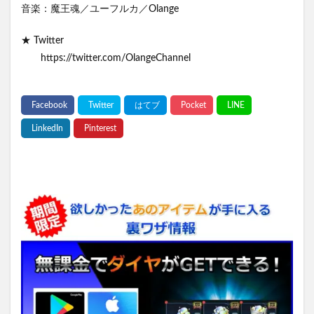
音楽：魔王魂／ユーフルカ／Olange
★ Twitter
https://twitter.com/OlangeChannel