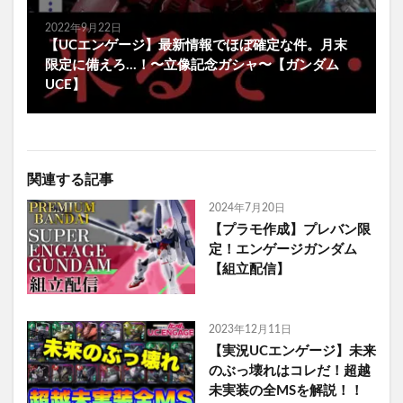
2022年9月22日
【UCエンゲージ】最新情報でほぼ確定な件。月末
限定に備えろ…！〜立像記念ガシャ〜【ガンダム
UCE】
関連する記事
2024年7月20日
【プラモ作成】プレバン限
定！エンゲージガンダム
【組立配信】
2023年12月11日
【実況UCエンゲージ】未来
のぶっ壊れはコレだ！超越
未実装の全MSを解説！！