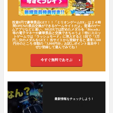
投資0円で豪華景品GET！！「ミリオンゲームDX」は２４時
間OPENの景品交換ができるゲームサイトだよ。普通のゲー
ムアプリなどと違い、MGDXでは貯めたメダルを「Bitcash」
等の電子マネーや豪華景品と交換できちゃうよ！特にスロッ
トゲームでは「ラッシュモード」に突入すると 1回で「3万
円」分のメダルをGET！ 当サイトから登録すると 通常1,500
円分のところ 倍額の「3,000円分」お試しポイント進呈中！
ぜひ登録して遊んでみてね！
今すぐ無料であそぶ
最新情報をチェックしよう！
フォローする