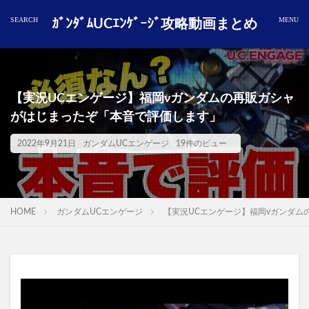
ｶﾞﾝﾀﾞﾑUCｴﾝｹﾞｰｼﾞ攻略動画まとめ
【実況UCエンゲージ】福岡νガンダムの再販ガシャ
がはじまったぞ「本音で評価します」
2022年9月21日
ガンダムUCエンゲージ
19件のビュー
HOME
ガンダムUCエンゲージ
【実況UCエンゲージ】福岡νガンダム