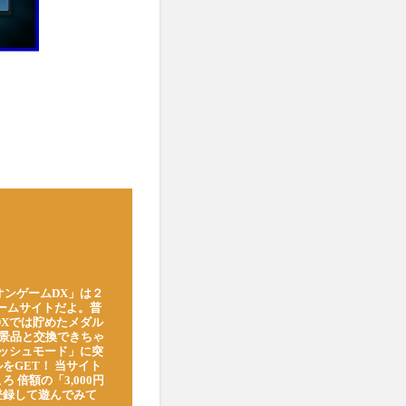
オンゲームDX」は２
ゲームサイトだよ。普
DXでは貯めたメダル
豪華景品と交換できちゃ
ッシュモード」に突
をGET！ 当サイト
ろ 倍額の「3,000円
登録して遊んでみて