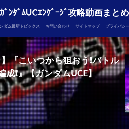
ｶﾞﾝﾀﾞﾑUCｴﾝｹﾞｰｼﾞ攻略動画まと
ンダム最新トピックス
お問い合わせ
サイトマップ
プライバシ
】『こいつから狙おう❗️バトル
成❗️』【ガンダムUCE】