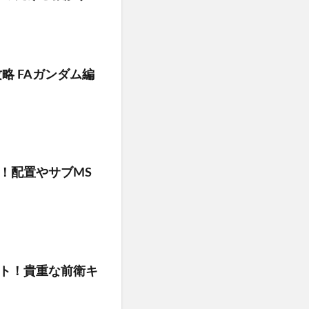
 攻略 FAガンダム編
！配置やサブMS
マト！貴重な前衛キ