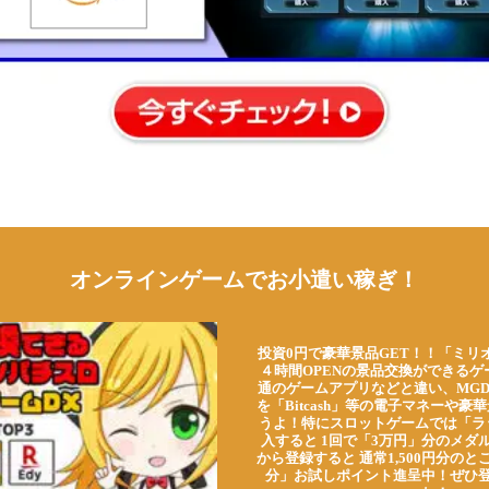
オンラインゲームでお小遣い稼ぎ！
投資0円で豪華景品GET！！「ミリ
４時間OPENの景品交換ができる
通のゲームアプリなどと違い、MG
を「Bitcash」等の電子マネーや
うよ！特にスロットゲームでは「ラ
入すると 1回で「3万円」分のメダル
から登録すると 通常1,500円分のとこ
分」お試しポイント進呈中！ぜひ