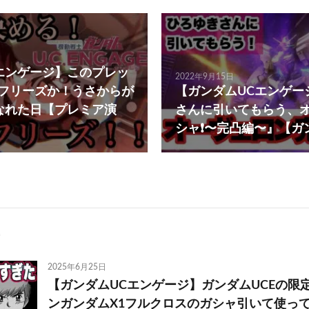
エンゲージ】このプレッ
2022年9月15日
フリーズか！うさからが
【ガンダムUCエンゲー
なれた日【プレミア演
さんに引いてもらう、
シャ❗️〜完凸編〜』【ガ
2025年6月25日
【ガンダムUCエンゲージ】ガンダムUCEの限
ンガンダムX1フルクロスのガシャ引いて使っ