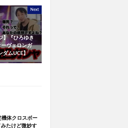
Next
ジ】『ひろゆき
オーヴェロンガ
ンダムUCE】
定機体クロスボー
てみたけど微妙す