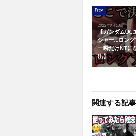
Prev
2022年9月13日
【ガンダムUC
シャー…ロング
一瞬だけNTに
出】
関連する記事