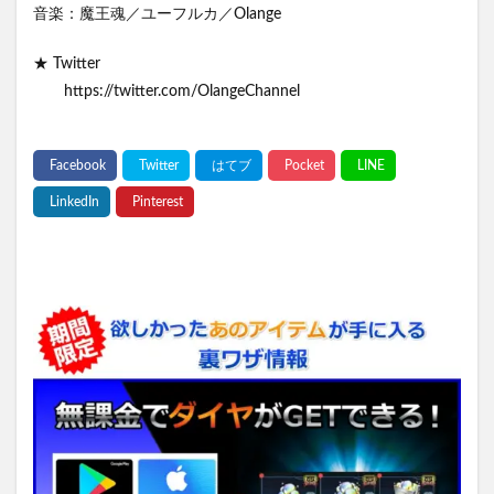
音楽：魔王魂／ユーフルカ／Olange
★ Twitter
https://twitter.com/OlangeChannel