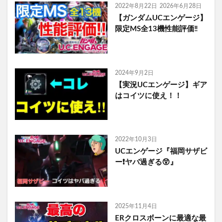
2022年8月22日
2026年6月28日
【ガンダムUCエンゲージ】
限定MS全13機性能評価‼️
2024年9月2日
【実況UCエンゲージ】ギア
はコイツに使え！！
2022年10月3日
UCエンゲージ『福岡サザビ
ー❗ヤバ過ぎる😲』
2025年11月4日
ERクロスボーンに最適な最