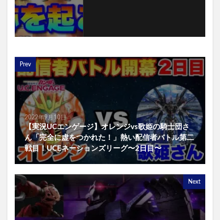
Prev
2022年9月10日
【実況UCエンゲージ】オレンジvs歌姫の騎士団さ
ん「完全に虚をつかれた！」熱い配信者バトル第二
戦目！UCEネーションズリーグ〜2日目〜
Next