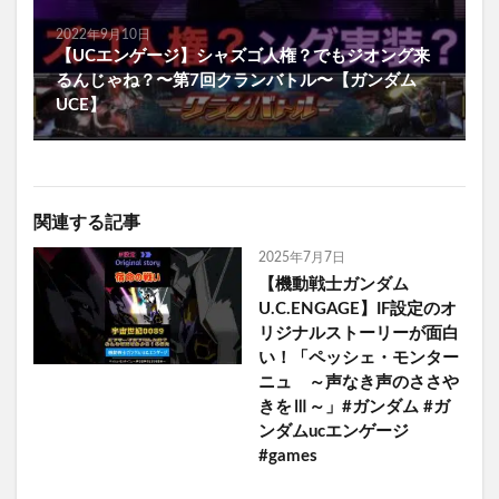
2022年9月10日
【UCエンゲージ】シャズゴ人権？でもジオング来
るんじゃね？〜第7回クランバトル〜【ガンダム
UCE】
関連する記事
2025年7月7日
【機動戦士ガンダム
U.C.ENGAGE】IF設定のオ
リジナルストーリーが面白
い！「ペッシェ・モンター
ニュ ～声なき声のささや
きをⅢ～」#ガンダム #ガ
ンダムucエンゲージ
#games