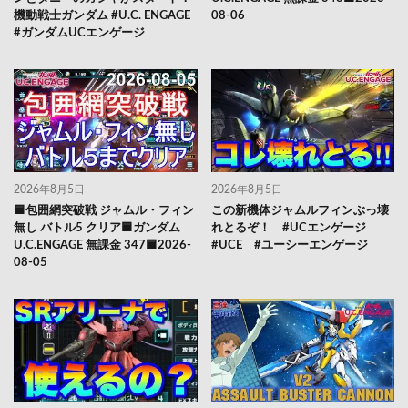
機動戦士ガンダム #U.C. ENGAGE
08-06
#ガンダムUCエンゲージ
2026年8月5日
2026年8月5日
🟦包囲網突破戦 ジャムル・フィン
この新機体ジャムルフィンぶっ壊
無し バトル5 クリア🟦ガンダム
れとるぞ！ #UCエンゲージ
U.C.ENGAGE 無課金 347🟦2026-
#UCE #ユーシーエンゲージ
08-05