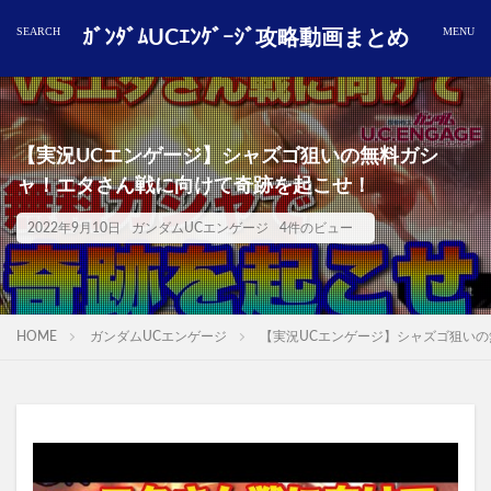
ｶﾞﾝﾀﾞﾑUCｴﾝｹﾞｰｼﾞ攻略動画まとめ
【実況UCエンゲージ】シャズゴ狙いの無料ガシ
ャ！エタさん戦に向けて奇跡を起こせ！
2022年9月10日
ガンダムUCエンゲージ
4件のビュー
HOME
ガンダムUCエンゲージ
【実況UCエンゲージ】シャズゴ狙い