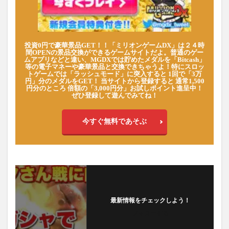
投資0円で豪華景品GET！！「ミリオンゲームDX」は２４時
間OPENの景品交換ができるゲームサイトだよ。普通のゲー
ムアプリなどと違い、MGDXでは貯めたメダルを「Bitcash」
等の電子マネーや豪華景品と交換できちゃうよ！特にスロッ
トゲームでは「ラッシュモード」に突入すると 1回で「3万
円」分のメダルをGET！ 当サイトから登録すると 通常1,500
円分のところ 倍額の「3,000円分」お試しポイント進呈中！
ぜひ登録して遊んでみてね！
今すぐ無料であそぶ
最新情報をチェックしよう！
フォローする