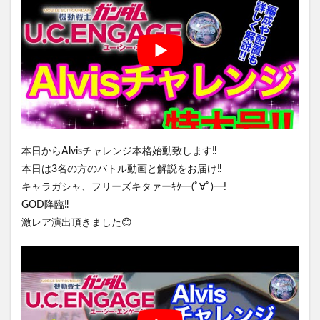
本日からAlvisチャレンジ本格始動致します‼️
本日は3名の方のバトル動画と解説をお届け‼️
キャラガシャ、フリーズキタァーｷﾀ━(ﾟ∀ﾟ)━!
GOD降臨‼️
激レア演出頂きました😊