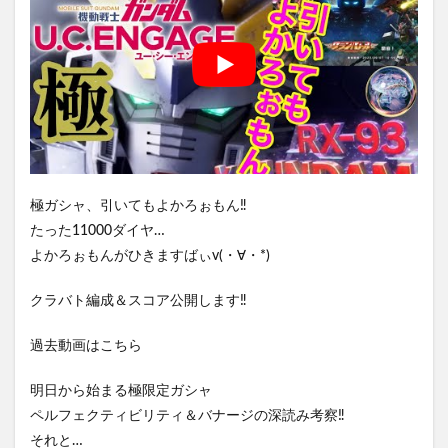
極ガシャ、引いてもよかろぉもん‼️
たった11000ダイヤ…
よかろぉもんがひきますばぃv(・∀・*)
クラバト編成＆スコア公開します‼️
過去動画はこちら
明日から始まる極限定ガシャ
ペルフェクティビリティ＆バナージの深読み考察‼️
それと…