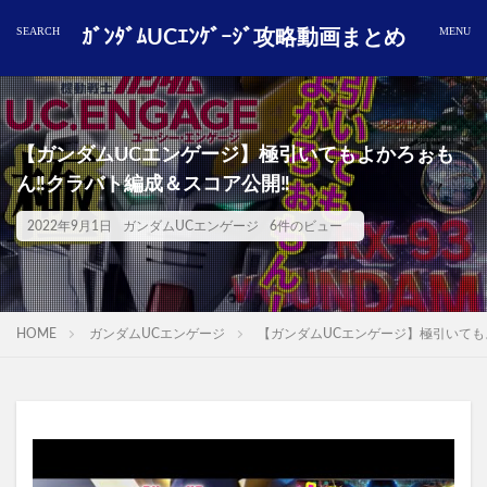
ｶﾞﾝﾀﾞﾑUCｴﾝｹﾞｰｼﾞ攻略動画まとめ
【ガンダムUCエンゲージ】極引いてもよかろぉも
ん‼️クラバト編成＆スコア公開‼️
2022年9月1日
ガンダムUCエンゲージ
6件のビュー
HOME
ガンダムUCエンゲージ
【ガンダムUCエンゲージ】極引いてもよ