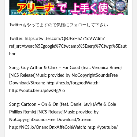
Twitterもやってますので気軽にフォローして下さい
Twitter: https://twitter.com/QBJFxHaZ71qVWdm?
ref_src=twsrc%5Egoogle%7Ctwcamp%5Eserp%7Ctwgr%5Eaut
hor
Song: Guy Arthur & Clarx – For Good (feat. Veronica Bravo)
[NCS Release]Music provided by NoCopyrightSoundsFree
Download/Stream: http://ncs.io/forgoodWatch:
http://youtu.be/uJp6wz4gAio
Song: Cartoon – On & On (feat. Daniel Levi) (Affe & Cole
Phillips Remix) [NCS Release]Music provided by
NoCopyrightSoundsFree Download/Stream:
http://NCS.io/OnandOnxAffeColeWatch: http://youtu.be/