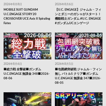
2026年8月8日
2026年8月6日
MOBILE SUIT GUNDAM
【U.C. ENGAGE】ジャムル・フィ
U.C.ENGAGE STORY 20
ンとダニーのガシャがスタート！
CROSSOVER UCE Axis II Spiraling
機動戦士ガンダム #U.C. ENGAGE
Fates
#ガンダムUCエンゲージ
2026年8月6日
2026年8月5日
🟦総力戦 全撃破🟦ガンダム
🟦包囲網突破戦 ジャムル・フィン
U.C.ENGAGE 無課金 348🟦2026-
無し バトル5 クリア🟦ガンダム
08-06
U.C.ENGAGE 無課金 347🟦2026-
08-05