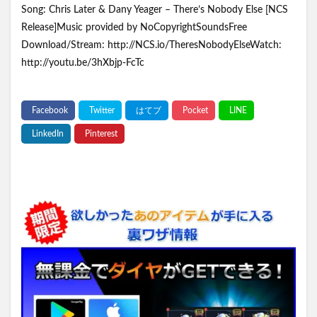
Song: Chris Later & Dany Yeager – There’s Nobody Else [NCS
Release]Music provided by NoCopyrightSoundsFree
Download/Stream: http://NCS.io/TheresNobodyElseWatch:
http://youtu.be/3hXbjp-FcTc