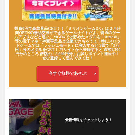
投資0円で豪華景品GET！！「ミリオンゲームDX」は２４時
間OPENの景品交換ができるゲームサイトだよ。普通のゲー
ムアプリなどと違い、MGDXでは貯めたメダルを「Bitcash」
等の電子マネーや豪華景品と交換できちゃうよ！特にスロッ
トゲームでは「ラッシュモード」に突入すると 1回で「3万
円」分のメダルをGET！ 当サイトから登録すると 通常1,500
円分のところ 倍額の「3,000円分」お試しポイント進呈中！
ぜひ登録して遊んでみてね！
今すぐ無料であそぶ
最新情報をチェックしよう！
フォローする