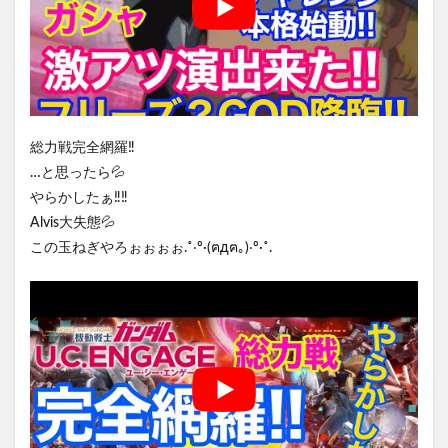
総力戦完全網羅‼️
…と思ったら💦
やらかしたぁ‼️‼️
Alvis大失態💦
この玉ねぎやろぉぉぉぉ.˚‧º·(ฅдฅ｡)‧º·˚.