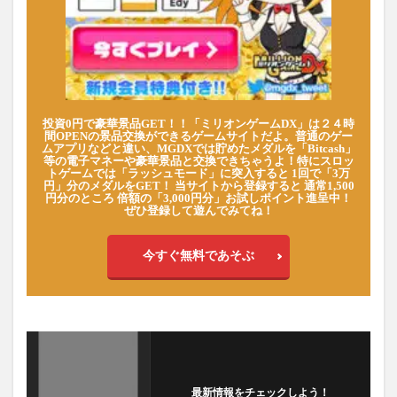
投資0円で豪華景品GET！！「ミリオンゲームDX」は２４時
間OPENの景品交換ができるゲームサイトだよ。普通のゲー
ムアプリなどと違い、MGDXでは貯めたメダルを「Bitcash」
等の電子マネーや豪華景品と交換できちゃうよ！特にスロッ
トゲームでは「ラッシュモード」に突入すると 1回で「3万
円」分のメダルをGET！ 当サイトから登録すると 通常1,500
円分のところ 倍額の「3,000円分」お試しポイント進呈中！
ぜひ登録して遊んでみてね！
今すぐ無料であそぶ
最新情報をチェックしよう！