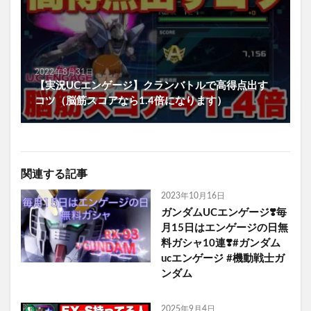
2022年8月31日
【実況UCエンゲージ】クランバトルで高得点出す
コツ（脳筋スコアなら1.4倍になります）
関連する記事
2023年10月16日
ガンダムUCエンゲージ❣️毎
月15日はエンゲージの日無
料ガシャ10連❣️#ガンダム
ucエンゲージ #機動戦士ガ
ンダム
2025年9月4日