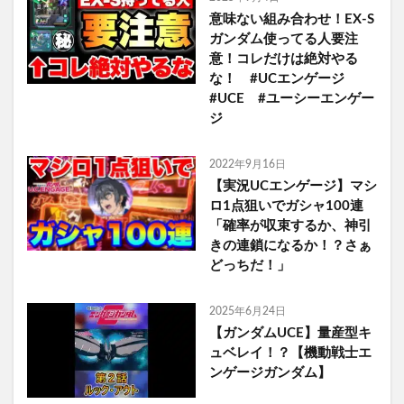
意味ない組み合わせ！EX-S
ガンダム使ってる人要注
意！コレだけは絶対やる
な！ #UCエンゲージ
#UCE #ユーシーエンゲー
ジ
2022年9月16日
【実況UCエンゲージ】マシ
ロ1点狙いでガシャ100連
「確率が収束するか、神引
きの連鎖になるか！？さぁ
どっちだ！」
2025年6月24日
【ガンダムUCE】量産型キ
ュベレイ！？【機動戦士エ
ンゲージガンダム】