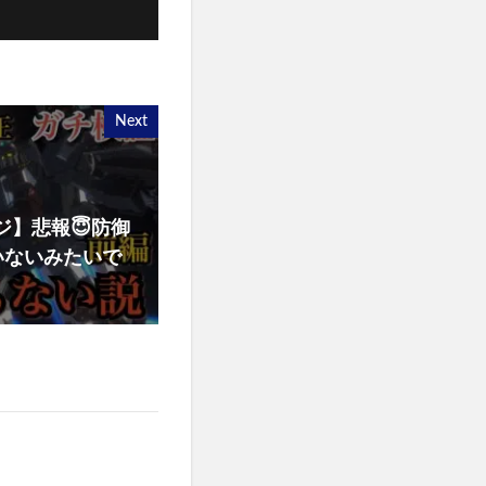
Next
ジ】悲報😇防御
いないみたいで