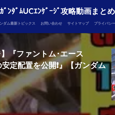
ｶﾞﾝﾀﾞﾑUCｴﾝｹﾞｰｼﾞ攻略動画まと
ンダム最新トピックス
お問い合わせ
サイトマップ
プライバシ
ジ】『ファントム･エース
た時の安定配置を公開❗️』【ガンダム