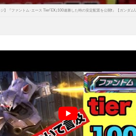
】『ファントム･エース Tier｢EX｣100連勝した時の安定配置を公開❗️』【ガンダムU