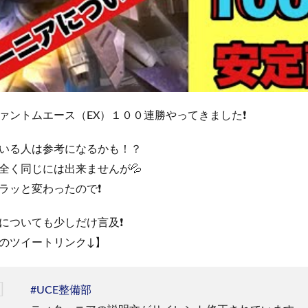
ァントムエース（EX）１００連勝やってきました❗️
いる人は参考になるかも！？
全く同じには出来ませんが💦
ラッと変わったので❗️
についても少しだけ言及❗️
のツイートリンク↓】
#UCE整備部