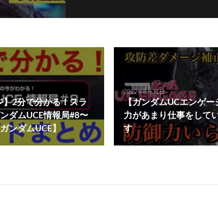
2022年8月31日
ジ】2分で分かる！スラ
【ガンダムUCエンゲー
ンダムUCE情報局#8〜
力があまり仕事をして
ガンダムUCE】
す