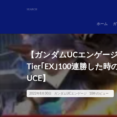
ホーム
ガ
【ガンダムUCエンゲー
Tier｢EX｣100連勝し
UCE】
2022年8月30日
ガンダムUCエンゲージ
10件のビュー