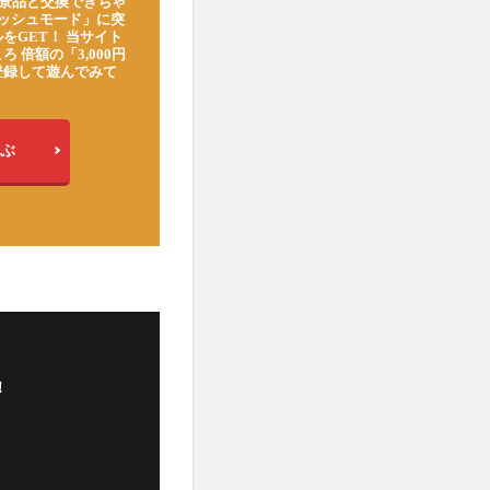
豪華景品と交換できちゃ
ッシュモード」に突
をGET！ 当サイト
ろ 倍額の「3,000円
登録して遊んでみて
ぶ
！