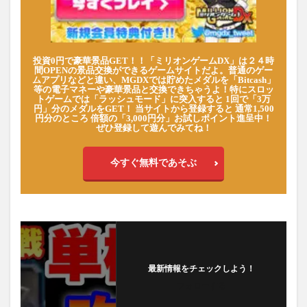
投資0円で豪華景品GET！！「ミリオンゲームDX」は２４時
間OPENの景品交換ができるゲームサイトだよ。普通のゲー
ムアプリなどと違い、MGDXでは貯めたメダルを「Bitcash」
等の電子マネーや豪華景品と交換できちゃうよ！特にスロッ
トゲームでは「ラッシュモード」に突入すると 1回で「3万
円」分のメダルをGET！ 当サイトから登録すると 通常1,500
円分のところ 倍額の「3,000円分」お試しポイント進呈中！
ぜひ登録して遊んでみてね！
今すぐ無料であそぶ
最新情報をチェックしよう！
フォローする