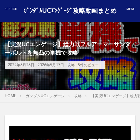
ｶﾞﾝﾀﾞﾑUCｴﾝｹﾞｰｼﾞ攻略動画まとめ
【実況UCエンゲージ】総力戦フルアーマーサンダ
ーボルトを無凸の単機で攻略
2022年8月28日
2026年5月17日
攻略
5件のビュー
HOME
ガンダムUCエンゲージ
攻略
【実況UCエンゲージ】総力