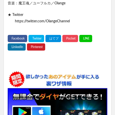
音楽：魔王魂／ユーフルカ／Olange
★ Twitter
https://twitter.com/OlangeChannel