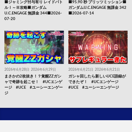
🟦ジャミング付与有り レイドバト
🟦95.90 秒 ブリッツミッション🟦
ルⅠ～Ⅲ攻略🟦ガンダム
ガンダムU.C.ENGAGE 無課金 342
U.C.ENGAGE 無課金 344🟦2026-
🟦2026-07-14
07-20
2026年6月28日
2026年6月29日
2026年6月21日
2026年6月21日
まさかの2枚抜き！？覚醒ZZガシ
ガシャ回したら新しいUCE語録が
ャで奇跡を起こせ！ #UCエンゲ
できたぞ！ #UCエンゲージ
ージ #UCE #ユーシーエンゲー
#UCE #ユーシーエンゲージ
ジ