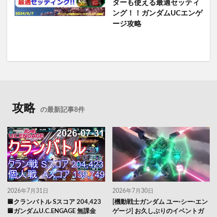
ターも使える最適セッティ
ング！！ガンダムUCエンゲ
ージ攻略
攻略
の最新記事8件
2026年7月31日
2026年7月30日
🟦クランバトル Sスコア 204,423
[機動戦士ガンダム ユー·シー·エン
🟦ガンダムU.C.ENGAGE 無課金
ゲージ] お久しぶりのイベントガ