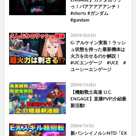
ENGAGE】ガンダムゥゥ
ゥ！パアアアアアンチ！
#shorts #ガンダム
#gundam
2025年10月3日
G-アルケイン実装！ラッシ
ュ状態を持った最新機体は
火力を出せるのか解説！
#UCエンゲージ #UCE #
ユーシーエンゲージ
2024年7月28日
【機動戰士高達 U.C.
ENGAGE】直播PVP!介紹最
新活動!
2026年7月3日
新バンシイノルンNTD「EX