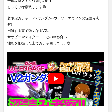
全体攻撃スキル必須なのか❓
じっくり考察致します😊
超限定ガシャ、Ｖ2ガンダム&ウッソ・エヴィンの深読み考
察‼️
回避する事で強くなるV2…
サザビーやティターニアとの兼ね合い…
性能を把握した上でガシャ回しましょ😊