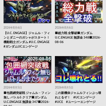
2026年8月6日
2026年8月6日
【U.C. ENGAGE】ジャムル・フィ
🟦総力戦 全撃破🟦ガンダム
ンとダニーのガシャがスタート！
U.C.ENGAGE 無課金 348🟦2026-
機動戦士ガンダム #U.C. ENGAGE
08-06
#ガンダムUCエンゲージ
2026年8月5日
2026年8月5日
🟦包囲網突破戦 ジャムル・フィン
この新機体ジャムルフィンぶっ壊
無し バトル5 クリア🟦ガンダム
れとるぞ！ #UCエンゲージ
U.C.ENGAGE 無課金 347🟦2026-
#UCE #ユーシーエンゲージ