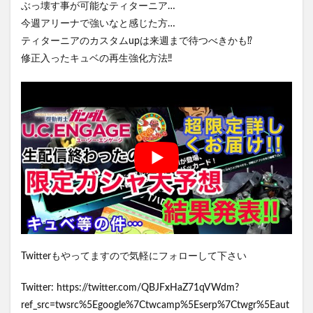
ぶっ壊す事が可能なティターニア…
今週アリーナで強いなと感じた方…
ティターニアのカスタムupは来週まで待つべきかも⁉️
修正入ったキュベの再生強化方法‼️
Twitterもやってますので気軽にフォローして下さい
Twitter: https://twitter.com/QBJFxHaZ71qVWdm?
ref_src=twsrc%5Egoogle%7Ctwcamp%5Eserp%7Ctwgr%5Eaut