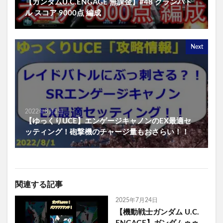
【ガンダムU.C.ENGAGE 無課金】#48 クランバト
ル スコア 9000点 編成
Next
2022年8月1日
【ゆっくりUCE】エンゲージキャノンのEX最適セ
ッティング！砲撃機のチャージ量もおさらい！！
関連する記事
2025年7月24日
【機動戦士ガンダム U.C.