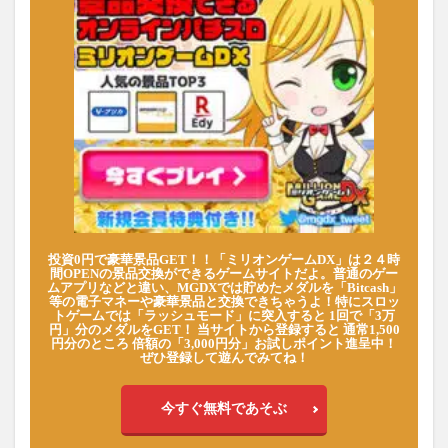
投資0円で豪華景品GET！！「ミリオンゲームDX」は２４時
間OPENの景品交換ができるゲームサイトだよ。普通のゲー
ムアプリなどと違い、MGDXでは貯めたメダルを「Bitcash」
等の電子マネーや豪華景品と交換できちゃうよ！特にスロッ
トゲームでは「ラッシュモード」に突入すると 1回で「3万
円」分のメダルをGET！ 当サイトから登録すると 通常1,500
円分のところ 倍額の「3,000円分」お試しポイント進呈中！
ぜひ登録して遊んでみてね！
今すぐ無料であそぶ