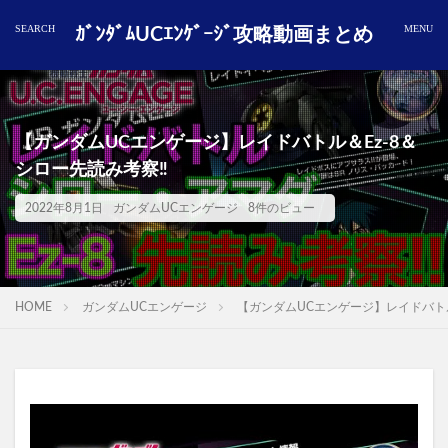
ｶﾞﾝﾀﾞﾑUCｴﾝｹﾞｰｼﾞ攻略動画まとめ
【ガンダムUCエンゲージ】レイドバトル＆Ez-8＆
シロー先読み考察‼️
2022年8月1日
ガンダムUCエンゲージ
8件のビュー
HOME
ガンダムUCエンゲージ
【ガンダムUCエンゲージ】レイドバトル