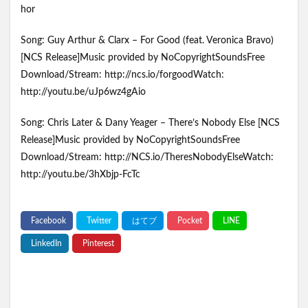
hor
Song: Guy Arthur & Clarx – For Good (feat. Veronica Bravo)
[NCS Release]Music provided by NoCopyrightSoundsFree
Download/Stream: http://ncs.io/forgoodWatch:
http://youtu.be/uJp6wz4gAio
Song: Chris Later & Dany Yeager – There’s Nobody Else [NCS
Release]Music provided by NoCopyrightSoundsFree
Download/Stream: http://NCS.io/TheresNobodyElseWatch:
http://youtu.be/3hXbjp-FcTc