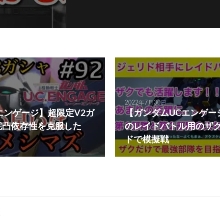
2022年7月30日
エンゲージ】超限定V2ガ
【ガンダムUCエンゲー
完凸依存性を克服した
のレイドバトル用のザ
ドで模擬戦