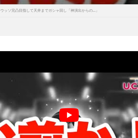
】ウッソ完凸目指して天井までガシャ回し「神演出からの…」