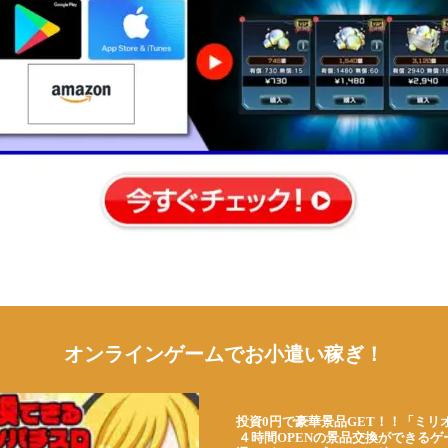
オンラインゲームでお小遣い稼ぎ！
投資0円で豪華景品GET！！「ミリ
４時間OPENの景品交換ができる