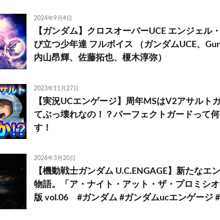
2024年9月4日
【ガンダム】クロスオーバーUCE エンジェル
び立つ少年達 フルボイス （ガンダムUCE、Gu
内山昂輝、佐藤拓也、榎木淳弥）
2023年11月27日
【実況UCエンゲージ】周年MSはV2アサルト
てぶっ壊れなの！？パーフェクトガードって何
す！
2026年3月20日
【機動戦士ガンダム U.C.ENGAGE】新たな
物語。「ア・ナイト・アット・ザ・プロミシオ
版 vol.06 #ガンダム #ガンダムucエンゲージ #g