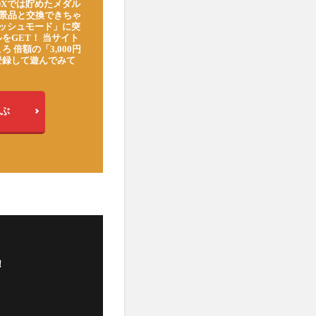
DXでは貯めたメダル
豪華景品と交換できちゃ
ッシュモード」に突
をGET！ 当サイト
ろ 倍額の「3,000円
登録して遊んでみて
ぶ
！