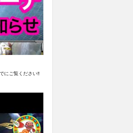
にご覧ください‼️