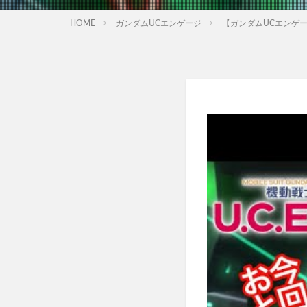
HOME
ガンダムUCエンゲージ
【ガンダムUCエンゲー