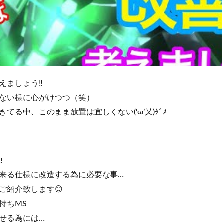
ましょう‼️
ない様に心がけつつ（笑）
てる中、このまま放置は宜しくない(‘ω’乂)ﾀﾞﾒｰ
️
来る仕様に改造する為に必要な事…
ご紹介致します😊
持ちMS
せる為には…