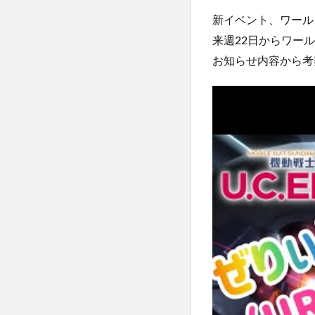
新イベント、ワール
来週22日からワール
お知らせ内容から考