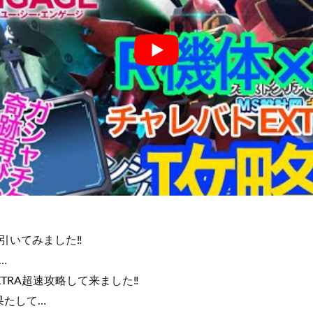
引いてみました‼️
…
TRA超速攻略して来ました‼️
果たして…