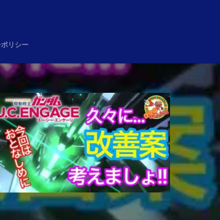
め
ーポリシー