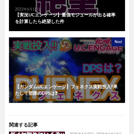
2022年6月11日
【実況UCエンゲージ】最強モジュールが出る確率
を計算したら絶望した件
Next
2022年6月14日
【ガンダムUCエンゲージ】フェネクス実戦投入‼️果
たして部隊のDPSは❓
関連する記事