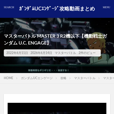
ｶﾞﾝﾀﾞﾑUCｴﾝｹﾞｰｼﾞ攻略動画まとめ
マスターバトル MASTER 3 R2機以下【機動戦士ガ
ンダム U.C. ENGAGE】
2022年6月11日
2026年6月14日
マスターバトル
2件のビュー
HOME
ガンダムUCエンゲージ
攻略
マスターバトル
マスター