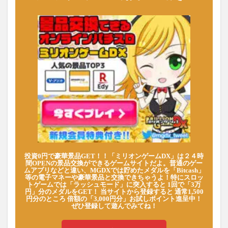
投資0円で豪華景品GET！！「ミリオンゲームDX」は２４時
間OPENの景品交換ができるゲームサイトだよ。普通のゲー
ムアプリなどと違い、MGDXでは貯めたメダルを「Bitcash」
等の電子マネーや豪華景品と交換できちゃうよ！特にスロッ
トゲームでは「ラッシュモード」に突入すると 1回で「3万
円」分のメダルをGET！ 当サイトから登録すると 通常1,500
円分のところ 倍額の「3,000円分」お試しポイント進呈中！
ぜひ登録して遊んでみてね！