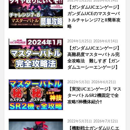
2025年1月23日
2026年6月14日
【ガンダムUCエンゲージ】
ガンダムUCEのマスターバ
トルチャレンジ7と8簡単攻
略
2024年1月25日
2026年6月14日
【ガンダムUCエンゲージ】
高難易度マスターバトル完
全攻略法 難しすぎ【ガン
ダムユーシーエンゲージ】
2022年5月3日
2026年6月21日
【実況UCエンゲージ】マス
ターバトルSR2機固定で全
攻略‼︎神機体紹介‼︎
2022年5月31日
2026年7月12日
【機動戦士ガンダムU.C.エ