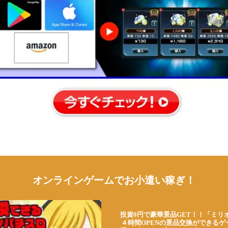
オンラインゲームでお小遣い稼ぎ！
投資0円で豪華景品GET！！「ミリ
４時間OPENの景品交換ができる