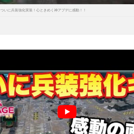
】ついに兵装強化実装！心ときめく神アプデに感動！！