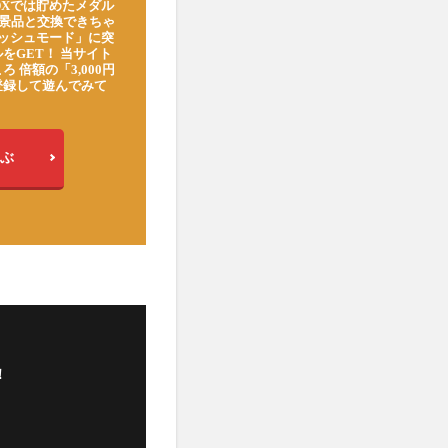
DXでは貯めたメダル
豪華景品と交換できちゃ
ッシュモード」に突
をGET！ 当サイト
ろ 倍額の「3,000円
登録して遊んでみて
ぶ
！