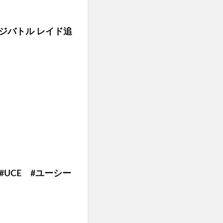
ジバトル レイド追
UCE #ユーシー