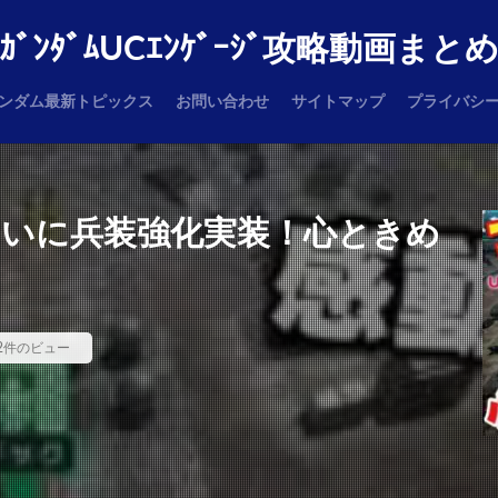
ｶﾞﾝﾀﾞﾑUCｴﾝｹﾞｰｼﾞ攻略動画まと
ンダム最新トピックス
お問い合わせ
サイトマップ
プライバシ
ついに兵装強化実装！心ときめ
2件のビュー