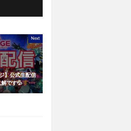
Next
ージ】公式生配信
解です💦