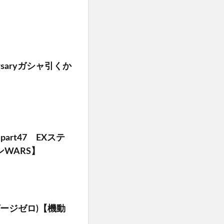
ersaryガシャ引くか
art47 EXステ
WARS】
ージゼロ)【機動