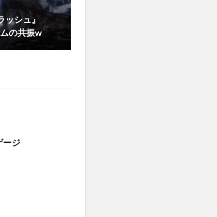
ラッシュ』
ームの共振w
ゲージ