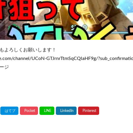
もよろしくお願いします！
be.com/channel/UCoN-GTJrnrTtmSqCQIaHF9g/?sub_confirmati
ゲージ