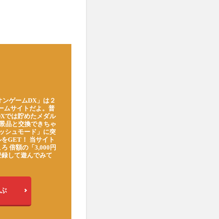
オンゲームDX」は２
ゲームサイトだよ。普
DXでは貯めたメダル
豪華景品と交換できちゃ
ッシュモード」に突
をGET！ 当サイト
ろ 倍額の「3,000円
登録して遊んでみて
ぶ