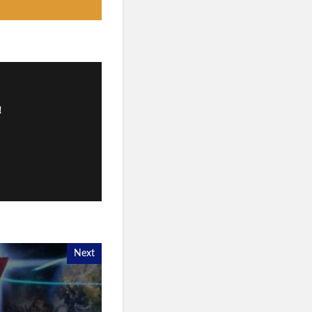
！
Next