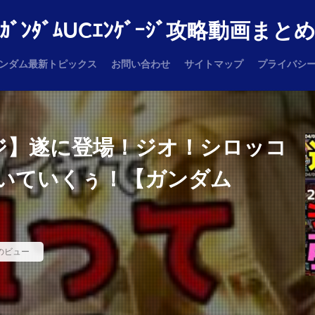
ｶﾞﾝﾀﾞﾑUCｴﾝｹﾞｰｼﾞ攻略動画まと
ンダム最新トピックス
お問い合わせ
サイトマップ
プライバシ
ージ】遂に登場！ジオ！シロッコ
いていくぅ！【ガンダム
のビュー