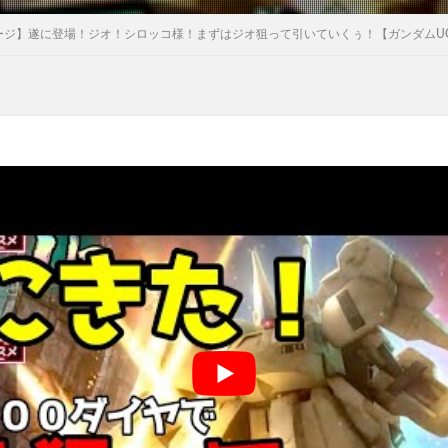
ゲージ】遂に登場！ジオ！シロッコ様！まずはジオ狙って引いていくぅ！【ガンダムU