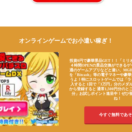
オンラインゲームでお小遣い稼ぎ！
投資0円で豪華景品GET！！「ミリ
４時間OPENの景品交換ができる
通のゲームアプリなどと違い、MG
を「Bitcash」等の電子マネーや
うよ！特にスロットゲームでは「ラ
入すると 1回で「3万円」分のメダル
から登録すると 通常1,500円分のとこ
分」お試しポイント進呈中！ぜひ
ね！
今すぐ無料であそ