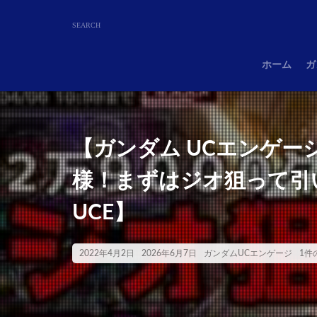
ホーム
ガ
【ガンダム UCエンゲ
様！まずはジオ狙って引
UCE】
2022年4月2日
2026年6月7日
ガンダムUCエンゲージ
1件