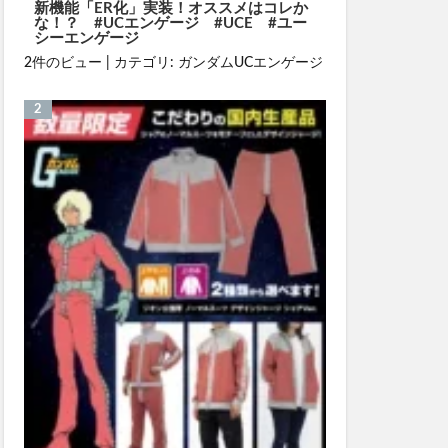
新機能「ER化」実装！オススメはコレか
な！？ #UCエンゲージ #UCE #ユー
シーエンゲージ
2件のビュー
|
カテゴリ:
ガンダムUCエンゲージ