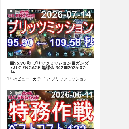
🟦95.90 秒 ブリッツミッション🟦ガンダ
ムU.C.ENGAGE 無課金 342🟦2026-07-
14
1件のビュー
|
カテゴリ:
ブリッツミッション