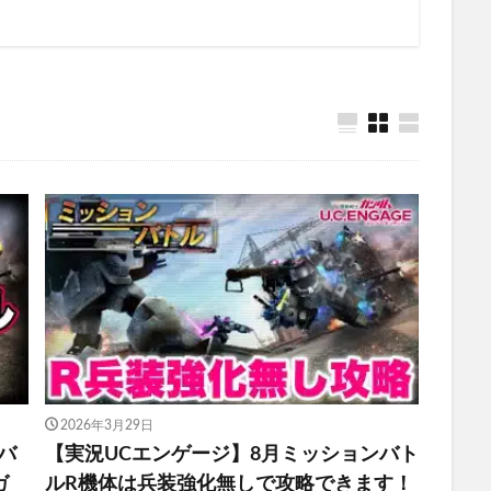
2026年3月29日
バ
【実況UCエンゲージ】8月ミッションバト
ガ
ルR機体は兵装強化無しで攻略できます！