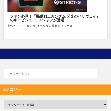
ファン必見！『機動戦士ガンダム 閃光のハサウェイ』
のキービジュアルTシャツが登場！
1件のビュー
|
カテゴリ:
ガンダム最新トピックス
カテゴリー