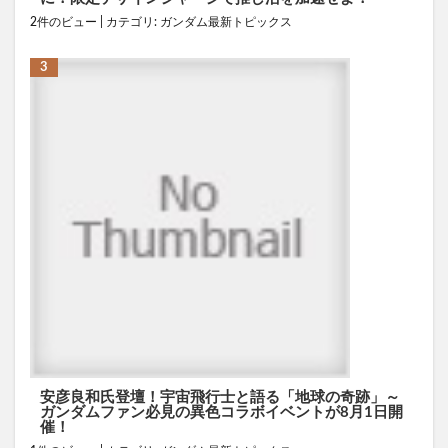
2件のビュー
|
カテゴリ:
ガンダム最新トピックス
安彦良和氏登壇！宇宙飛行士と語る「地球の奇跡」～
ガンダムファン必見の異色コラボイベントが8月1日開
催！