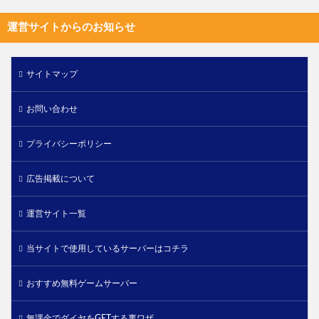
運営サイトからのお知らせ
サイトマップ
お問い合わせ
プライバシーポリシー
広告掲載について
運営サイト一覧
当サイトで使用しているサーバーはコチラ
おすすめ無料ゲームサーバー
無課金でダイヤをGETする裏ワザ