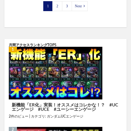
1
2
3
Next
月間アクセスランキングTOP5
新機能「ER化」実装！オススメはコレかな！？ #UC
エンゲージ #UCE #ユーシーエンゲージ
2件のビュー
|
カテゴリ:
ガンダムUCエンゲージ