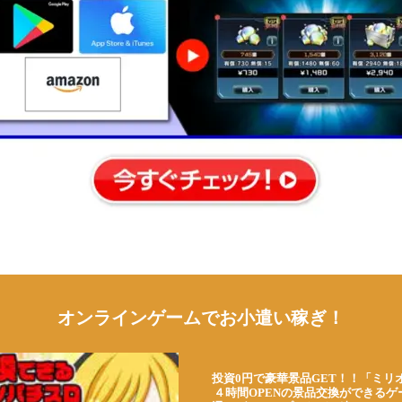
オンラインゲームでお小遣い稼ぎ！
投資0円で豪華景品GET！！「ミリ
４時間OPENの景品交換ができる