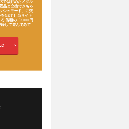
DXでは貯めたメダル
豪華景品と交換できちゃ
ッシュモード」に突
をGET！ 当サイト
ろ 倍額の「3,000円
登録して遊んでみて
ぶ
！