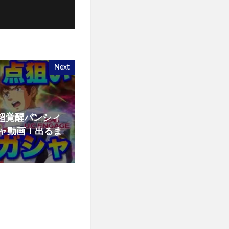
Next
超覚醒バンシィ
ャ動画！出るま