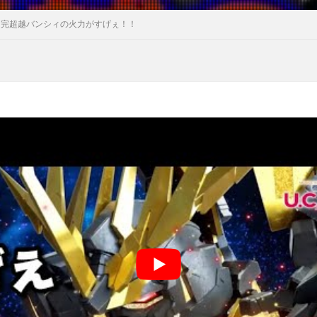
】完超越バンシィの火力がすげぇ！！